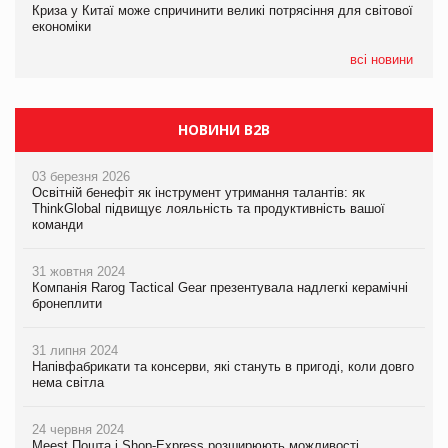
Криза у Китаї може спричинити великі потрясіння для світової
Kraft Heinz скоротила збиток у першому півріччі
Kraft Heinz скоротила збиток у першому півріччі
економіки
всі новини
НОВИНИ B2B
03 березня 2026
Освітній бенефіт як інструмент утримання талантів: як
ThinkGlobal підвищує лояльність та продуктивність вашої
команди
31 жовтня 2024
Компанія Rarog Tactical Gear презентувала надлегкі керамічні
бронеплити
31 липня 2024
Напівфабрикати та консерви, які стануть в пригоді, коли довго
нема світла
24 червня 2024
Meest Пошта і Shop-Express розширюють можливості