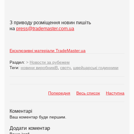
З приводу розміщення новин пишіть
на
press@trademaster.com.ua
Ексклюзивні матеріали TradeMaster.ua
Раздел:
>
Новости за рубежем
Теги:
новини виробникіВ
,
свотч
,
швейцарські годинники
Попередня
Весь список
Наступна
Коментарі
Ваш коментар буде першим.
Додати коментар
Ваше імя
*