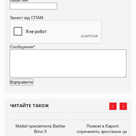
Захист від СПАМ
Сообщение
*
ЧИТАЙТЕ ТАКОЖ
Mattel присвятила Barbie
Пожежі в Європі
ції
Вітні Х
спричинять зростання цін