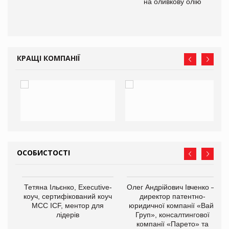
 до
на оливкову олію
КРАЩІ КОМПАНІЇ
ОСОБИСТОСТІ
,
Тетяна Ільєнко, Executive-
Олег Андрійович Івченко —
ОВ
коуч, сертифікований коуч
директор патентно-
МСС ICF, ментор для
юридичної компанії «Вайз
лідерів
Груп», консалтингової
компанії «Парето» та