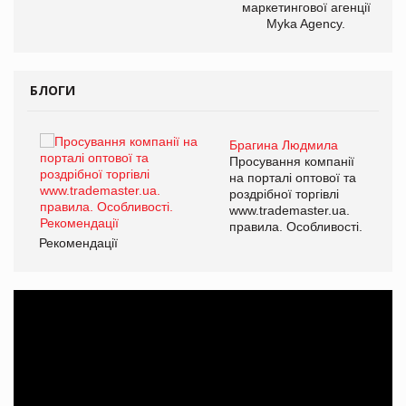
маркетингової агенції
Myka Agency.
БЛОГИ
Брагина Людмила
ї
Просування компанії
а
на порталі оптової та
роздрібної торгівлі
www.trademaster.ua.
і.
правила. Особливості.
Рекомендації
Ре