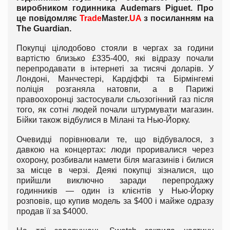
виробником годинника Audemars Piguet. Про
це повідомляє
Trade
Master.
UA
з посиланням на
The Guardian.
Покупці цілодобово стояли в чергах за години
вартістю близько £335-400, які відразу почали
перепродавати в інтернеті за тисячі доларів. У
Лондоні, Манчестері, Кардіффі та Бірмінгемі
поліція розганяла натовпи, а в Парижі
правоохоронці застосували сльозогінний газ після
того, як сотні людей почали штурмувати магазин.
Бійки також відбулися в Мілані та Нью-Йорку.
Очевидці порівнювали те, що відбувалося, з
давкою на концертах: люди проривалися через
охорону, розбивали намети біля магазинів і билися
за місце в черзі. Деякі покупці зізналися, що
прийшли виключно заради перепродажу
годинників — один із клієнтів у Нью-Йорку
розповів, що купив модель за $400 і майже одразу
продав її за $4000.