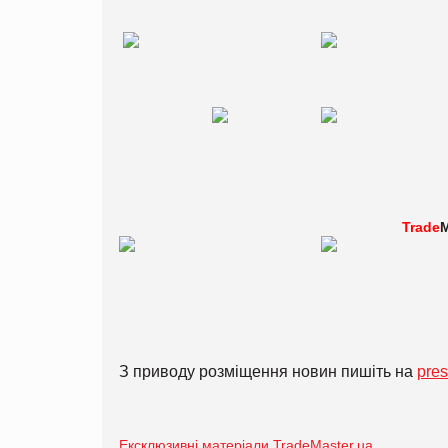
Trade
M
З приводу розміщення новин пишіть на
pre
Ексклюзивні матеріали TradeMaster.ua