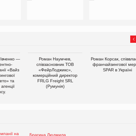
 Івченко —
Роман Наумчев,
Роман Корсак, співвла
ентно-
співзасновник ТОВ
франчайзингової мер
нії «Вайз
«ФейрЛоджикс»,
SPAR в Україні
тингової
комерційний директор
ето» та
FRLG Freight SRL
 агенції
(Румунія)
cy.
Брагина Людмила