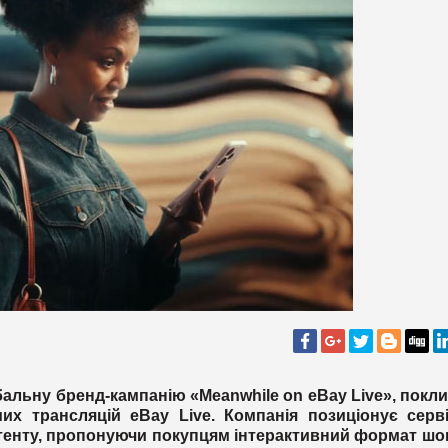
альну бренд-кампанію «Meanwhile on eBay Live», покл
х трансляцій eBay Live. Компанія позиціонує серві
тенту, пропонуючи покупцям інтерактивний формат шо