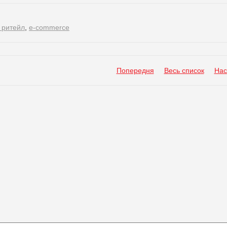
 ритейл
,
e-commerce
Попередня
Весь список
Нас