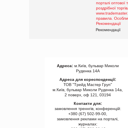
Просування компанії на
порталі оптової та
роздрібної торгівлі
www.trademaster.ua.
правила. Особливості.
ії
Рекомендації
Адреса:
м.Київ, бульвар Миколи
Руденка 14А
Адреса для кореспонденції:
ТОВ "Tрейд Мастер Груп"
м.Київ, бульвар Миколи Руденка 14а,
2 поверх, оф 121, 03194
Контакти для:
замовлення треннгів, конференцій:
+380 (67) 502-99-00,
замовлення реклами на порталі,
журналах: