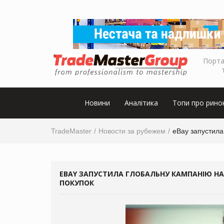
Порта
Новини
Аналітика
Топи про рино
TradeMaster
Новости за рубежем
eBay запустила
EBAY ЗАПУСТИЛА ГЛОБАЛЬНУ КАМПАНІЮ Н
ПОКУПОК