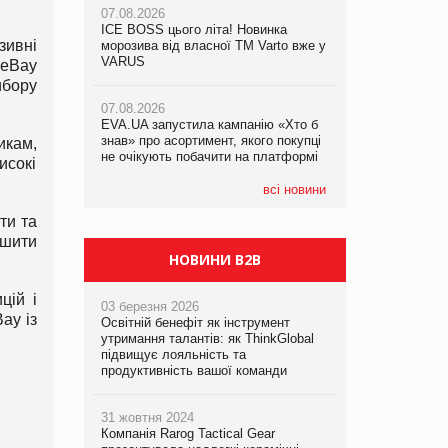
07.08.2026
ICE BOSS цього літа! Новинка
зивні
07.08.2026
07.08.2026
морозива від власної ТМ Varto вже у
Франція заборонила рекламні дзвінки
Франція заборонила рекламні дзвінки
VARUS
 eBay
без згоди клієнтів
без згоди клієнтів
ибору
07.08.2026
EVA.UA запустила кампанію «Хто б
знав» про асортимент, якого покупці
икам,
не очікують побачити на платформі
исокі
всі новини
ти та
ьшити
НОВИНИ B2B
цій і
03 березня 2026
ay із
Освітній бенефіт як інструмент
утримання талантів: як ThinkGlobal
підвищує лояльність та
продуктивність вашої команди
31 жовтня 2024
Компанія Rarog Tactical Gear