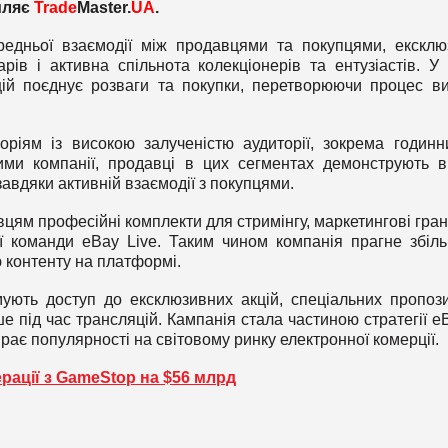
мляє
Trade
Master.
UA
.
редньої взаємодії між продавцями та покупцями, ексклю
арів і активна спільнота колекціонерів та ентузіастів. У
й поєднує розваги та покупки, перетворюючи процес в
оріям із високою залученістю аудиторії, зокрема годинн
ими компанії, продавці в цих сегментах демонструють в
завдяки активній взаємодії з покупцями.
ям професійні комплекти для стримінгу, маркетингові гран
ої команди eBay Live. Таким чином компанія прагне збіл
ю контенту на платформі.
мують доступ до ексклюзивних акцій, спеціальних пропози
ше під час трансляцій. Кампанія стала частиною стратегії eB
рає популярності на світовому ринку електронної комерції.
рації з GameStop на $56 млрд