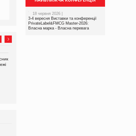
18 червня 2026 |
3-4 вересня Виставки та конференції
PrivateLabel&FMCG Master-2026:
Власна марка - Власна перевага
сник
Олексій Логачов-Михайлов
Яна Сараніна, директор
ежі
Файно маркет Директор
компанії «УкраМарин»
департаменту з
виробництва
Брагина Людмила