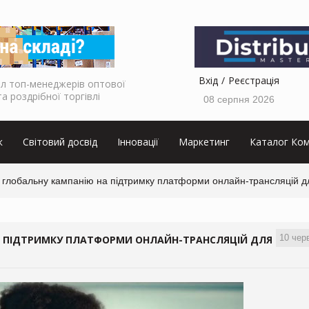
Вхід
Реєстрація
л топ-менеджерів оптової
та роздрібної торгівлі
08 серпня 2026
к
Світовий досвід
Інновації
Маркетинг
Каталог Ком
 глобальну кампанію на підтримку платформи онлайн-трансляцій д
10 чер
А ПІДТРИМКУ ПЛАТФОРМИ ОНЛАЙН-ТРАНСЛЯЦІЙ ДЛЯ