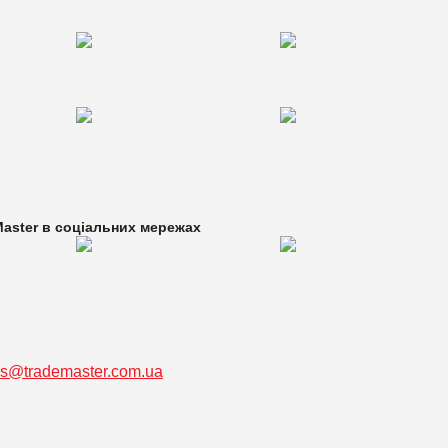
aster в
соціальних мережах
ss@trademaster.com.ua