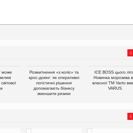
ї може
Розмитнення «з коліс» та
ICE BOSS цього літ
великі
крос-докінг: як оперативні
Новинка морозива в
світової
логістичні рішення
власної ТМ Varto вж
ки
допомагають бізнесу
VARUS
зменшити ризики