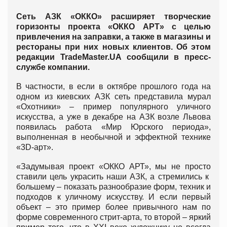
Сеть АЗК «ОККО» расширяет творческие
горизонты проекта «ОККО АРТ» с целью
привлечения на заправки, а также в магазины и
рестораны при них новых клиентов. Об этом
редакции TradeMaster.UA сообщили в пресс-
службе компании.
В частности, в если в октябре прошлого года на
одном из киевских АЗК сеть представила мурал
«Охотники» – пример популярного уличного
искусства, а уже в декабре на АЗК возле Львова
появилась работа «Мир Юрского периода»,
выполненная в необычной и эффектной технике
«3D-арт».
«Задумывая проект «ОККО АРТ», мы не просто
ставили цель украсить наши АЗК, а стремились к
большему – показать разнообразие форм, техник и
подходов к уличному искусству. И если первый
объект – это пример более привычного нам по
форме современного стрит-арта, то второй – яркий