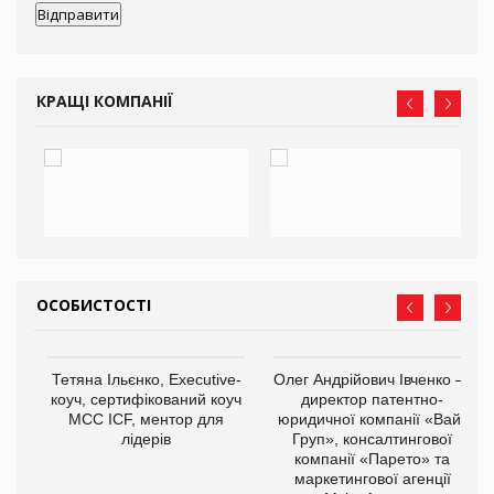
КРАЩІ КОМПАНІЇ
ОСОБИСТОСТІ
,
Тетяна Ільєнко, Executive-
Олег Андрійович Івченко —
ОВ
коуч, сертифікований коуч
директор патентно-
МСС ICF, ментор для
юридичної компанії «Вайз
лідерів
Груп», консалтингової
компанії «Парето» та
маркетингової агенції