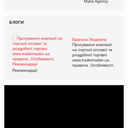
Myka Agency.
БЛОГИ
Брагина Людмила
ї
Просування компанії
а
на порталі оптової та
роздрібної торгівлі
www.trademaster.ua.
і.
правила. Особливості.
Рекомендації
Ре