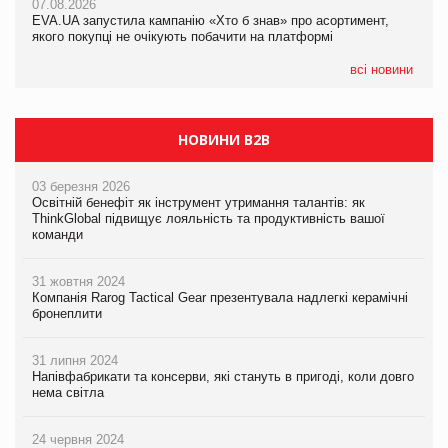
07.08.2026
EVA.UA запустила кампанію «Хто б знав» про асортимент,
05.08.2026
якого покупці не очікують побачити на платформі
Мережа супермаркетів VARUS купує мережу магазинів
формату convenience store КОЛО: об’єднана компанія
налічуватиме 374 магазини
всі новини
НОВИНИ B2B
03 березня 2026
Освітній бенефіт як інструмент утримання талантів: як
ThinkGlobal підвищує лояльність та продуктивність вашої
команди
31 жовтня 2024
Компанія Rarog Tactical Gear презентувала надлегкі керамічні
бронеплити
31 липня 2024
Напівфабрикати та консерви, які стануть в пригоді, коли довго
нема світла
24 червня 2024