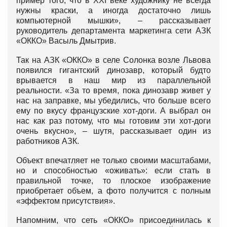
пример того, что в ХХІ веке художнику не всегда
нужны краски, а иногда достаточно лишь
компьютерной мышки», – рассказывает
руководитель департамента маркетинга сети АЗК
«ОККО» Васыль Дмытрив.
Так на АЗК «ОККО» в селе Солонка возле Львова
появился гигантский динозавр, который будто
врывается в наш мир из параллельной
реальности. «За то время, пока динозавр живет у
нас на заправке, мы убедились, что больше всего
ему по вкусу французские хот-доги. А выбрал он
нас как раз потому, что мы готовим эти хот-доги
очень вкусно», – шутя, рассказывает один из
работников АЗК.
Объект впечатляет не только своими масштабами,
но и способностью «оживать»: если стать в
правильной точке, то плоское изображение
приобретает объем, а фото получится с полным
«эффектом присутствия».
Напомним, что сеть «ОККО» присоединилась к