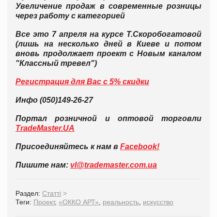
Увеличение продаж в современные розницы
через работу с категорией
Все это 7 апреля на курсе Т.Скоробогатовой
(лишь на несколько дней в Киеве и потом
вновь продолжает проект с Новым каналом
"Классный тревел")
Регистрация для Вас с 5% скидки
Инфо (050)149-26-27
Портал розничной и оптовой торговли
TradeMaster.UA
Присоединяйтесь к нам в
Facebook!
Пишите нам:
vl@trademaster.com.ua
Раздел:
Статті
>
Теги:
Проект
,
«ОККО АРТ»
,
реальность
,
искусство