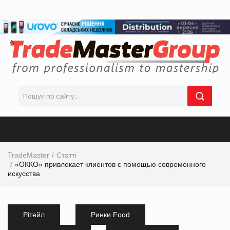
TradeMaster
Статті
«ОККО» привлекает клиентов с помощью современного
искусства
Рітейл
Ринки Food