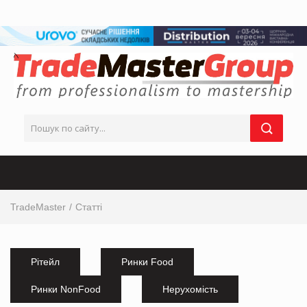
TradeMaster
Статті
Рітейл
Ринки Food
Ринки NonFood
Нерухомість