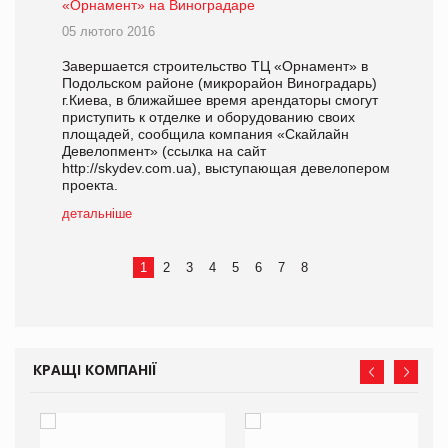
«Орнамент» на Виноградаре
05 лютого 2016
Завершается строительство ТЦ «Орнамент» в
Подольском районе (микрорайон Виноградарь)
г.Киева, в ближайшее время арендаторы смогут
приступить к отделке и оборудованию своих
площадей, сообщила компания «Скайлайн
Девелопмент» (ссылка на сайт
http://skydev.com.ua), выступающая девелопером
проекта.
детальніше
1
2
3
4
5
6
7
8
КРАЩІ КОМПАНІЇ