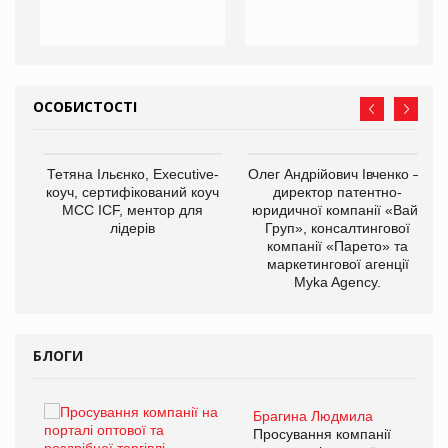
ОСОБИСТОСТІ
,
Тетяна Ільєнко, Executive-
Олег Андрійович Івченко —
ОВ
коуч, сертифікований коуч
директор патентно-
МСС ICF, ментор для
юридичної компанії «Вайз
лідерів
Груп», консалтингової
компанії «Парето» та
маркетингової агенції
Myka Agency.
БЛОГИ
Брагина Людмила
ї
Просування компанії