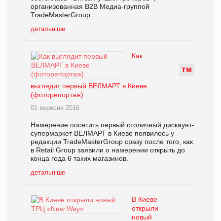
организованная B2B Медиа-группой
TradeMasterGroup.
детальніше
Как
Т
М
выглядит первый ВЕЛМАРТ в Киеве
(фоторепортаж)
01 вересня 2016
Намерение посетить первый столичный дискаунт-
супермаркет ВЕЛМАРТ в Киеве появилось у
редакции TradeMasterGroup сразу после того, как
в Retail Group заявили о намерении открыть до
конца года 6 таких магазинов.
детальніше
В Киеве
открыли
новый