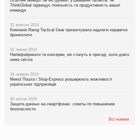
Освітній бенефіт як інструмент утримання талантів: як
ThinkGlobal підвищує лояльність та продуктивність вашої
команди
31 жовтня 2024
Компанія Rarog Tactical Gear презентувала надлегкі керамічні
бронеплити
31 липня 2024
Напівфабрикати та консерви, які стануть в пригоді, коли довго
нема світла
24 червня 2024
Meest Пошта і Shop-Express розширюють можливості
українських підприємців
30 квітня 2024
Защита данных на смартфонах: советы по повышению
безопасности
Всі новини