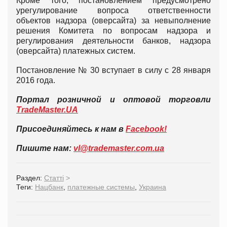
Кроме того, постановлением предусмотрено
урегулирование вопроса ответственности
объектов надзора (оверсайта) за невыполнение
решения Комитета по вопросам надзора и
регулирования деятельности банков, надзора
(оверсайта) платежных систем.
Постановление № 30 вступает в силу с 28 января
2016 года.
Портал розничной и оптовой торговли
TradeMaster.UA
Присоединяйтесь к нам в
Facebook!
Пишите нам:
vl@
trademaster.
com.
ua
Раздел:
Статті
>
Теги:
Нацбанк
,
платежные системы
,
Украина