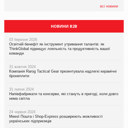
формату convenience store КОЛО: об’єднана компанія
налічуватиме 374 магазини
всі новини
НОВИНИ B2B
03 березня 2026
Освітній бенефіт як інструмент утримання талантів: як
ThinkGlobal підвищує лояльність та продуктивність вашої
команди
31 жовтня 2024
Компанія Rarog Tactical Gear презентувала надлегкі керамічні
бронеплити
31 липня 2024
Напівфабрикати та консерви, які стануть в пригоді, коли довго
нема світла
24 червня 2024
Meest Пошта і Shop-Express розширюють можливості
українських підприємців