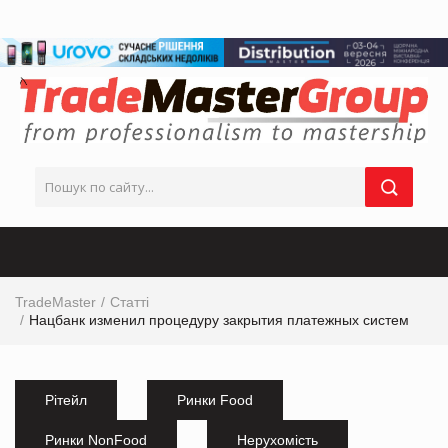
TradeMaster
Статті
Нацбанк изменил процедуру закрытия платежных систем
Рітейл
Ринки Food
Ринки NonFood
Нерухомість