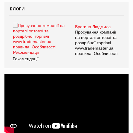
БЛОГИ
Брагина Людмила
ї
Просування компанії
а
на порталі оптової та
роздрібної торгівлі
www.trademaster.ua.
і.
правила. Особливості.
Рекомендації
Ре