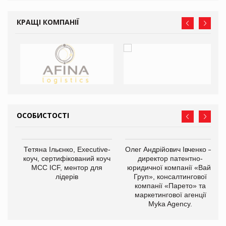
КРАЩІ КОМПАНІЇ
ОСОБИСТОСТІ
,
Тетяна Ільєнко, Executive-
Олег Андрійович Івченко —
ОВ
коуч, сертифікований коуч
директор патентно-
МСС ICF, ментор для
юридичної компанії «Вайз
лідерів
Груп», консалтингової
компанії «Парето» та
маркетингової агенції
Myka Agency.