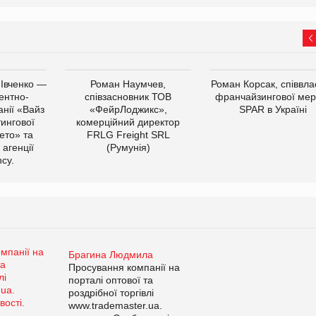
 Івченко —
Роман Наумчев,
Роман Корсак, співвла
ентно-
співзасновник ТОВ
франчайзингової мер
нії «Вайз
«ФейрЛоджикс»,
SPAR в Україні
тингової
комерційний директор
ето» та
FRLG Freight SRL
 агенції
(Румунія)
cy.
Брагина Людмила
Просування компанії на
порталі оптової та
роздрібної торгівлі
www.trademaster.ua.