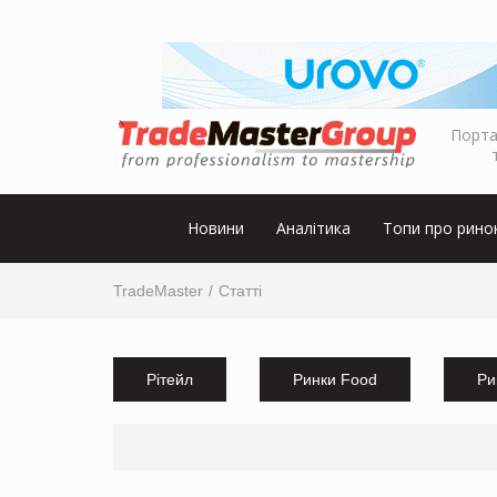
Порта
Новини
Аналітика
Топи про рино
TradeMaster
Статті
Рітейл
Ринки Food
Ри