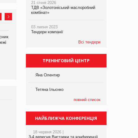
21 січня 2026
ТДВ «Золотоніський маслоробний
комбінат»
03 липня 2023
Тендери компанії
сник
Олексій Логачов-Михайлов
Яна Сараніна, директор
ежі
Файно маркет Директор
Всі тендери
компанії «УкраМарин»
департаменту з
виробництва
ТРЕНІНГОВИЙ ЦЕНТР
Яна Олентир
Тетяна Ільєнко
повний список
Брагина Людмила
Просування компанії на
НАЙБЛИЖЧА КОНФЕРЕНЦІЯ
порталі оптової та
роздрібної торгівлі
18 червня 2026 |
www.trademaster.ua.
3-4 вересня Виставки та конференції