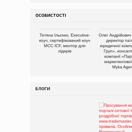
ОСОБИСТОСТІ
Тетяна Ільєнко, Executive-
Олег Андрійович
коуч, сертифікований коуч
директор пат
МСС ICF, ментор для
юридичної компа
лідерів
Груп», консал
компанії «Пар
маркетингової
арас Ігорович,
Myka Agen
иробництва ТОВ
Герчак"
БЛОГИ
Брагина Людмила
Просування компанії на
порталі оптової та
роздрібної торгівлі
www.trademaster.ua.