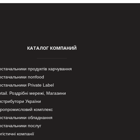
КАТАЛОГ КОМПАНИЙ
остачальники продуктів харчування
остачальники nonfood
стачальники Private Label
tail. Роздрібні мережі, Магазини
истрибутори України
гропромисловий комплекс
остачальники обладнання
остачальники послуг
гістичні компанії