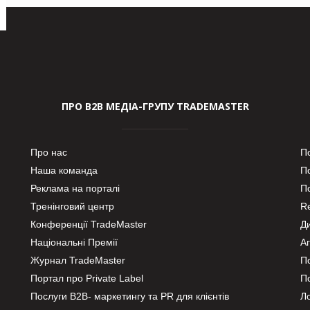
ПРО В2В МЕДІА-ГРУПУ TRADEMASTER
Про нас
П
Наша команда
П
Реклама на порталі
По
Тренінговий центр
Re
Конференції TradeMaster
Д
Національні Премії
А
Журнал TradeMaster
П
Портал про Private Label
П
Послуги В2В- маркетингу та PR для клієнтів
Ло