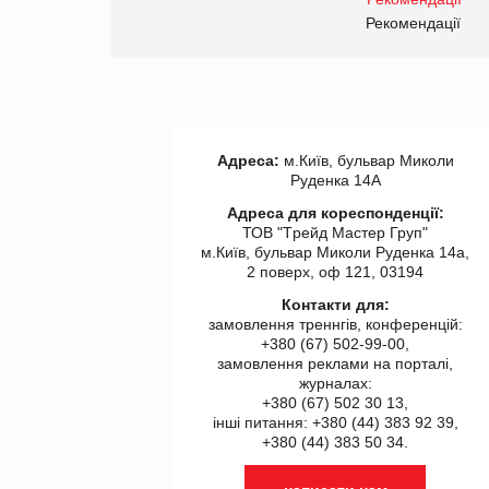
правила. Особливості.
ії
Рекомендації
Адреса:
м.Київ, бульвар Миколи
Руденка 14А
Адреса для кореспонденції:
ТОВ "Tрейд Мастер Груп"
м.Київ, бульвар Миколи Руденка 14а,
2 поверх, оф 121, 03194
Контакти для:
замовлення треннгів, конференцій:
+380 (67) 502-99-00,
замовлення реклами на порталі,
журналах:
+380 (67) 502 30 13,
інші питання: +380 (44) 383 92 39,
+380 (44) 383 50 34.