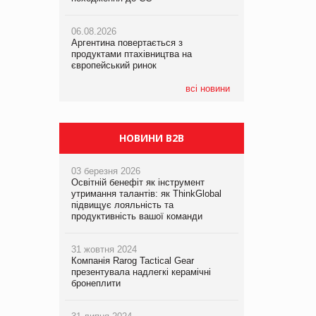
06.08.2026
06.08.2026
05.08.2026
Аргентина повертається з
Аргентина повертається з
Смачне поповнення дитячого меню:
продуктами птахівництва на
продуктами птахівництва на
у VARUS з’явилися новинки від ТМ
європейський ринок
європейський ринок
ТОКЕРИ
всі новини
05.08.2026
Сергій Лісунов про заморожені
хлібобулочні вироби на
PrivateLabel&FMCG Master 2026
НОВИНИ B2B
03 березня 2026
Освітній бенефіт як інструмент
утримання талантів: як ThinkGlobal
підвищує лояльність та
продуктивність вашої команди
31 жовтня 2024
Компанія Rarog Tactical Gear
презентувала надлегкі керамічні
бронеплити