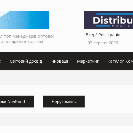
Вхід
Реєстрація
л топ-менеджерів оптової
та роздрібної торгівлі
07 серпня 2026
к
Світовий досвід
Інновації
Маркетинг
Каталог Ком
нки NonFood
Нерухомість