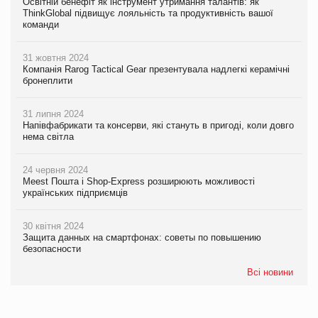
Освітній бенефіт як інструмент утримання талантів: як
ThinkGlobal підвищує лояльність та продуктивність вашої
команди
31 жовтня 2024
Компанія Rarog Tactical Gear презентувала надлегкі керамічні
бронеплити
31 липня 2024
Напівфабрикати та консерви, які стануть в пригоді, коли довго
нема світла
24 червня 2024
Meest Пошта і Shop-Express розширюють можливості
українських підприємців
30 квітня 2024
Защита данных на смартфонах: советы по повышению
безопасности
Всі новини