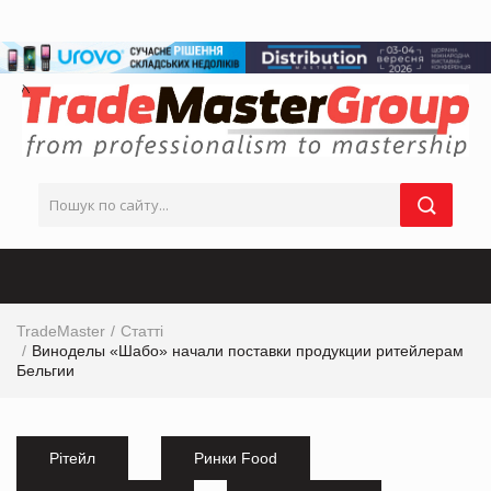
TradeMaster
Статті
Виноделы «Шабо» начали поставки продукции ритейлерам
Бельгии
Рітейл
Ринки Food