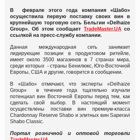
В феврале этого года компания «Шабо»
осуществила первую поставку своих вин в
крупнейшую торговую сеть Бельгии «Delhaize
Group». Об этом сообщает
TradeMaster.UA
со
ссылкой на пресс-службу компании.
Данная международная сеть занимает
лидирующие позиции в продуктовом ритейле,
имеет около 3500 магазинов в 7 странах мира,
среди которых - страны Бенилюкс, Юго-Восточной
Европы, США и другие, говорится в сообщении.
В «Шабо» отмечают, что эксперты «Delhaize
Group» в течение года тщательно изучали
потенциал вин Восточной Европы перед тем, как
сделать свой выбор. В настоящий момент
осуществлены поставки вин премиум-класса
Chardonnay Reserve Shabo и элитных вин Saperavi
Shabo Classic.
Портал розничной и оптовой торговли
TradeMaster.UA