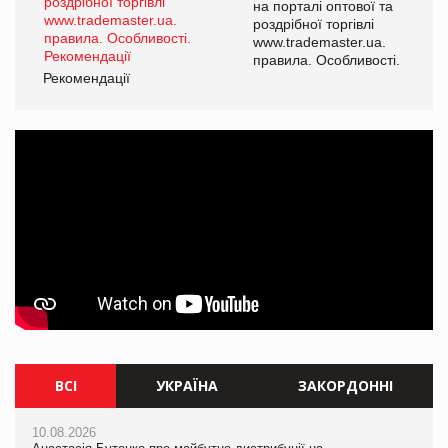
а
на порталі оптової та
роздрібної торгівлі
www.trademaster.ua.
і.
правила. Особливості.
Рекомендації
Ре
ВСІ
УКРАЇНА
ЗАКОРДОННІ
10.08.2026
10.08.2026
10.08.2026