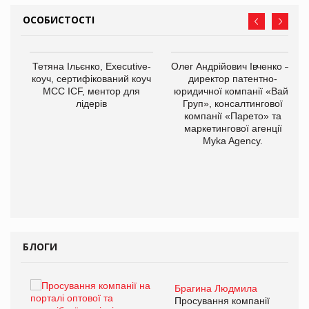
ОСОБИСТОСТІ
,
Тетяна Ільєнко, Executive-
Олег Андрійович Івченко —
ОВ
коуч, сертифікований коуч
директор патентно-
МСС ICF, ментор для
юридичної компанії «Вайз
лідерів
Груп», консалтингової
компанії «Парето» та
маркетингової агенції
Myka Agency.
БЛОГИ
Брагина Людмила
ї
Просування компанії