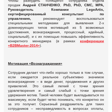
Чтобы разбудить «спящего» сотрудника отдела
продаж
Андрей СТАНЧЕНКО
,
PhD,
PhD
, СМС,
MPA,
Руководитель Компании LegeArtis,
сертифицированный консультант по
управлению,
рекомендует воспользоваться
специальными методиками для выявления 2-х
доминирующих типов мотиваций из 5 возможных
(достижения, вознаграждения, процессный, идейный,
социальный), и с их помощью повышать эффективность
конкретного менеджера (в рамках
конференции
«B2BMaster-2014»
).
Мотивация «Вознаграждения»
Сотрудник делает что-либо хорошо только в том случае,
если ожидается реальное субъективно значимое
вознаграждение – в виде денег, продвижения и других
привилегий. Это самый легкий с точки зрения
удовлетворения и самый слабый с точки зрения
удержания мотив. Такой человек будет выкладываться по
максимуму, если будет четко понимать, что конкретно он
за это получит. Серьезный раздражитель для таких
сотрудников – несправедливость в вопросах оплаты,