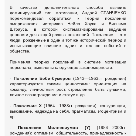
В качестве дополнительного способа выявить
доминирующий тип мотивации, Андрей СТАНЧЕНКО
порекомендовал обратиться к Теории поколений
американских историков Нейла Хоува и Вильяма
Штрауса, в которой систематизированы ведущие
ценности для людей разных поколений. Поколение — это
люди, рожденные в один и тот же исторический период и
испытывающие влияние одних и тех же событий в
обществе.
Применяя теорию поколений в системе мотивации
персонала, выявлены следующие закономерности:
-
Поколение
Бэби-бумеров
(1943—1963г.г. рождения)
характеризуется такими ценностями: ориентация на
команду, личностный рост, стремление быть лучшими,
личное вознаграждение и статус и др.
-
Поколение
X
(1964—1983г.г. рождения): конкуренция,
выживание, надежда на себя, прагматизм, эгоцентризм и
др.
-
Поколение
Миллениумов (Y)
(1984—2000г.г.
рождения): оптимизм, общительность, принадлежность к