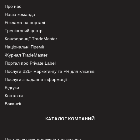
Про нас
Наша команда
Реклама на порталі
Тренінговий центр
Конференції TradeMaster
Національні Премії
Журнал TradeMaster
Портал про Private Label
Послуги В2В- маркетингу та PR для клієнтів
Послуги з надання інформації
Відгуки
Контакти
Вакансії
КАТАЛОГ КОМПАНИЙ
Постачальники продуктів харчування