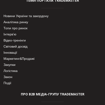
ТЕМИ ПОРТАЛА TRADEMASTER
Новини України та закордону
Аналітика ринку
Топи про ринок
Інтерв’ю
Відео-тренінги
Світовий досвід
Інновації
Маркетинг&Продажі
Закупки
Логістика
Закон
Події
ПРО В2В МЕДІА-ГРУПУ TRADEMASTER