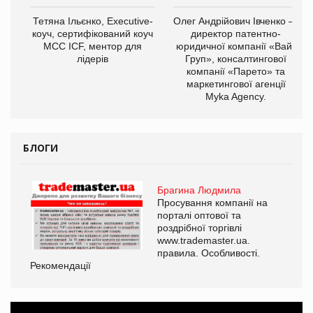
,
Тетяна Ільєнко, Executive-
Олег Андрійович Івченко —
ОВ
коуч, сертифікований коуч
директор патентно-
МСС ICF, ментор для
юридичної компанії «Вайз
лідерів
Груп», консалтингової
компанії «Парето» та
маркетингової агенції
Myka Agency.
БЛОГИ
Брагина Людмила
Просування компанії на
порталі оптової та
роздрібної торгівлі
www.trademaster.ua.
правила. Особливості.
Рекомендації
Ре