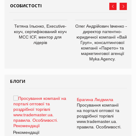
ОСОБИСТОСТІ
,
Тетяна Ільєнко, Executive-
Олег Андрійович Івченко —
ОВ
коуч, сертифікований коуч
директор патентно-
МСС ICF, ментор для
юридичної компанії «Вайз
лідерів
Груп», консалтингової
компанії «Парето» та
маркетингової агенції
Myka Agency.
БЛОГИ
Брагина Людмила
ї
Просування компанії
а
на порталі оптової та
роздрібної торгівлі
www.trademaster.ua.
і.
правила. Особливості.
Рекомендації
Ре