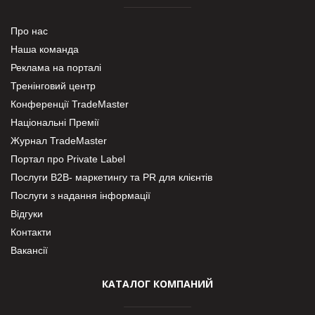
Про нас
Наша команда
Реклама на порталі
Тренінговий центр
Конференції TradeMaster
Національні Премії
Журнал TradeMaster
Портал про Private Label
Послуги В2В- маркетингу та PR для клієнтів
Послуги з надання інформації
Відгуки
Контакти
Вакансії
КАТАЛОГ КОМПАНИЙ