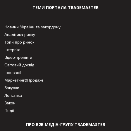
ТЕМИ ПОРТАЛА TRADEMASTER
Новини України та закордону
Аналітика ринку
Топи про ринок
Інтерв’ю
Відео-тренінги
Світовий досвід
Інновації
Маркетинг&Продажі
Закупки
Логістика
Закон
Події
ПРО В2В МЕДІА-ГРУПУ TRADEMASTER