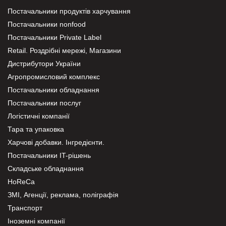
Постачальники продуктів харчування
Постачальники nonfood
Постачальники Private Label
Retail. Роздрібні мережі, Магазини
Дистрибутори України
Агропромисловий комплекс
Постачальники обладнання
Постачальники послуг
Логістичні компанії
Тара та упаковка
Харчові добавки. Інгредієнти.
Постачальники IT-рішень
Складське обладнання
HoReCa
ЗМІ, Агенції, реклама, поліграфія
Транспорт
Іноземні компанії