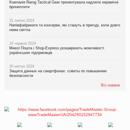
Компанія Rarog Tactical Gear презентувала надлегкі керамічні
бронеплити
31 липня 2024
Напівфабрикати та консерви, які стануть в пригоді, коли довго
нема світла
24 червня 2024
Meest Пошта і Shop-Express розширюють можливості
українських підприємців
30 квітня 2024
Защита данных на смартфонах: советы по повышению
безопасности
Всі новини