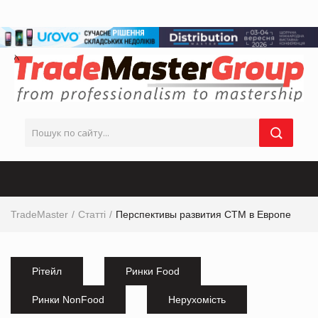
TradeMaster
Статті
Перспективы развития СТМ в Европе
Рітейл
Ринки Food
Ринки NonFood
Нерухомість