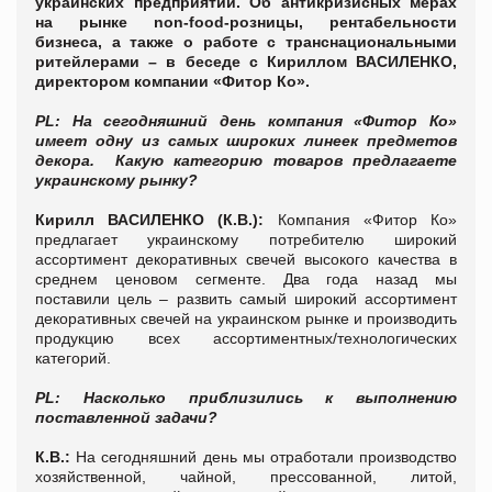
украинских предприятий. Об антикризисных мерах
на рынке
non
-
food
-розницы, рентабельности
бизнеса, а также о работе с транснациональными
ритейлерами – в беседе с Кириллом ВАСИЛЕНКО,
директором компании «Фитор Ко».
PL
: На сегодняшний день компания «Фитор Ко»
имеет одну из самых широких линеек предметов
декора. Какую категорию товаров предлагаете
украинскому рынку?
Кирилл ВАСИЛЕНКО (К.В.):
Компания «Фитор Ко»
предлагает украинскому потребителю широкий
ассортимент декоративных свечей высокого качества в
среднем ценовом сегменте. Два года назад мы
поставили цель – развить самый широкий ассортимент
декоративных свечей на украинском рынке и производить
продукцию всех ассортиментных/технологических
категорий.
PL: Насколько приблизились к выполнению
поставленной задачи?
К.В.:
На сегодняшний день мы отработали производство
хозяйственной, чайной, прессованной, литой,