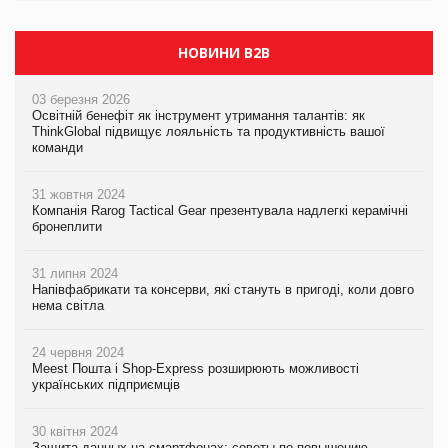
PrivateLabel&FMCG Master 2026
НОВИНИ B2B
03 березня 2026
Освітній бенефіт як інструмент утримання талантів: як
ThinkGlobal підвищує лояльність та продуктивність вашої
команди
31 жовтня 2024
Компанія Rarog Tactical Gear презентувала надлегкі керамічні
бронеплити
31 липня 2024
Напівфабрикати та консерви, які стануть в пригоді, коли довго
нема світла
24 червня 2024
Meest Пошта і Shop-Express розширюють можливості
українських підприємців
30 квітня 2024
Защита данных на смартфонах: советы по повышению