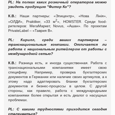
PL: На полках каких розничный операторов можно
увидеть продукцию "Фитор Ко"?
К.В.:
Наши партнеры: «Эпицентр», «Нова Лінія»,
2
«ОЛДИ», Praktiker, «33 м
», HOMSTER. Среди food-
рителеров: МегаМаркет, Novus, «Ашан». По проектам
PrivateLabel – «Таврия В».
PL: Кирилл, среди ваших партнеров –
транснациональные компании. Отличается ли
работа с национальным ритейлером от работы с
международной сетью?
К.В.:
Разница есть, и иногда существенная. Работа с
транснациональными компаниями имеет свою
специфику. Например, проверка бухгалтерских
документов в Германии или наличие своих артикулов, а к
этому надо адаптировать бланки бухгалтерских
документов и бизнес-процессы в целом. С другой
стороны, как правило, работа с международными
компаниями более открытая и есть диалог о насущных
проблемах.
PL: С какими трудностями приходится сегодня
сталкиваться?