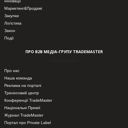
Інновації
Маркетинг&Продажі
Закупки
Логістика
Закон
Події
ПРО В2В МЕДІА-ГРУПУ TRADEMASTER
Про нас
Наша команда
Реклама на порталі
Тренінговий центр
Конференції TradeMaster
Національні Премії
Журнал TradeMaster
Портал про Private Label