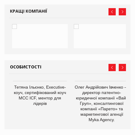
КРАЩІ КОМПАНІЇ
ОСОБИСТОСТІ
,
Тетяна Ільєнко, Executive-
Олег Андрійович Івченко —
ОВ
коуч, сертифікований коуч
директор патентно-
МСС ICF, ментор для
юридичної компанії «Вайз
лідерів
Груп», консалтингової
компанії «Парето» та
маркетингової агенції
Myka Agency.