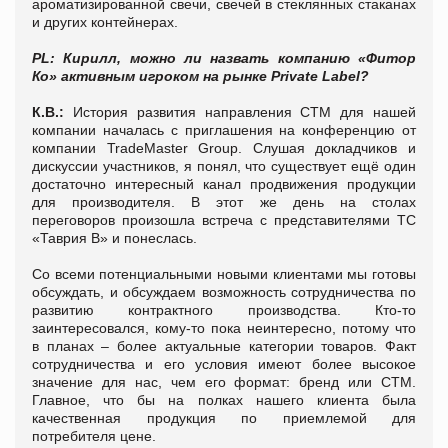
ароматизированной свечи, свечей в стеклянных стаканах
и других контейнерах.
PL: Кирилл, можно ли назвать компанию «Фитор
Ко» активным игроком на рынке
Private
Label
?
К.В.:
История развития направления СТМ для нашей
компании началась с приглашения на конференцию от
компании TradeMaster Group. Слушая докладчиков и
дискусcии участников, я понял, что существует ещё один
достаточно интересный канал продвижения продукции
для производителя. В этот же день на столах
переговоров произошла встреча с представителями ТС
«Таврия В» и понеслась.
Со всеми потенциальными новыми клиентами мы готовы
обсуждать, и обсуждаем возможность сотрудничества по
развитию контрактного производства. Кто-то
заинтересовался, кому-то пока неинтересно, потому что
в планах – более актуальные категории товаров. Факт
сотрудничества и его условия имеют более высокое
значение для нас, чем его формат: бренд или СТМ.
Главное, что бы на полках нашего клиента была
качественная продукция по приемлемой для
потребителя цене.