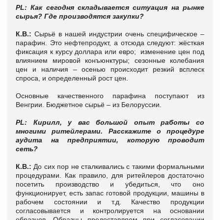
PL: Как сегодня складывается ситуация на рынке
сырья? Где производятся закупки?
К.В.:
Сырьё в нашей индустрии очень специфическое –
парафин. Это нефтепродукт, а отсюда следуют: жёсткая
фиксация к курсу доллара или евро; изменение цен под
влиянием мировой конъюнктуры; сезонные колебания
цен и наличия – осенью происходит резкий всплеск
спроса, и определенный рост цен.
Основные качественного парафина поступают из
Венгрии. Бюджетное сырьё – из Белоруссии.
PL: Кирилл, у вас большой опыт работы со
многими ритейлерами. Расскажите о процедуре
аудита на предприятии, которую проводит
сеть?
К.В.:
До сих пор не сталкивались с такими формальными
процедурами. Как правило, для ритейлеров достаточно
посетить производство и убедиться, что оно
функционирует, есть запас готовой продукции, машины в
рабочем состоянии и т.д. Качество продукции
согласовывается и контролируется на основании
образцов. Образцы предоставляем при согласовании