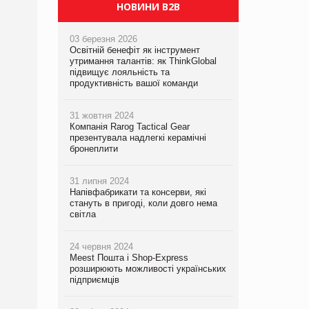
PrivateLabel&FMCG Master 2026
НОВИНИ B2B
03 березня 2026
Освітній бенефіт як інструмент
утримання талантів: як ThinkGlobal
підвищує лояльність та
продуктивність вашої команди
31 жовтня 2024
Компанія Rarog Tactical Gear
презентувала надлегкі керамічні
бронеплити
31 липня 2024
Напівфабрикати та консерви, які
стануть в пригоді, коли довго нема
світла
24 червня 2024
Meest Пошта і Shop-Express
розширюють можливості українських
підприємців