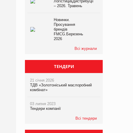
Логістиці&Дистрибуції
– 2026. Травень
Новинки.
Просування
брендів
FMCG.Березень
2026
Всі журнали
ТЕНДЕРИ
21 січня 2026
ТДВ «Золотоніський маслоробний
комбінат»
03 липня 2023
Тендери компанії
Всі тендери