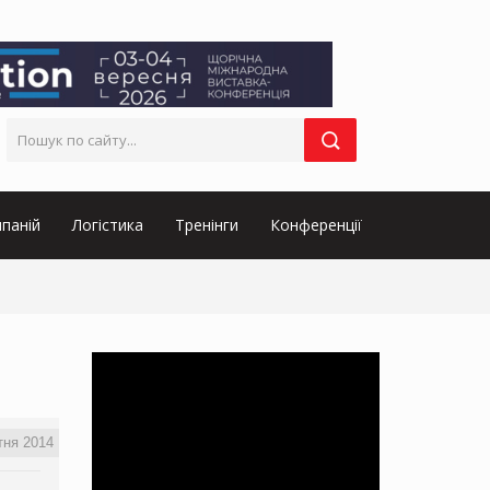
паній
Логістика
Тренінги
Конференції
тня 2014