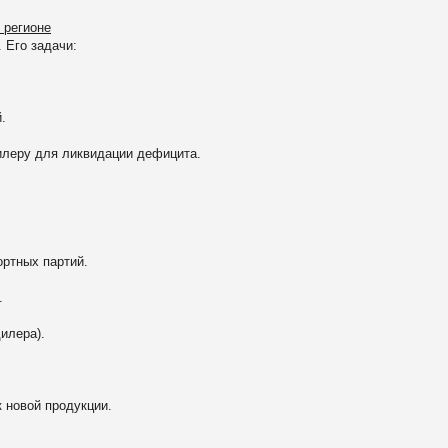
 регионе
 Его задачи:
.
еру для ликвидации дефицита.
ртных партий.
.
илера).
новой продукции.