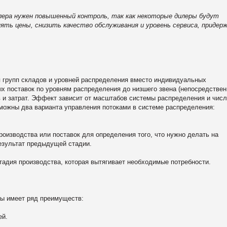
дилера нужен повышенный контроль, так как некоторые дилеры будут
ть цены, снизить качество обслуживания и уровень сервиса, придер
ля групп складов и уровней распределения вместо индивидуальных
х поставок по уровням распределения до низшего звена (непосредстве
 и затрат. Эффект зависит от масштабов системы распределения и числ
зможны два варианта управления потоками в системе распределения:
оизводства или поставок для определения того, что нужно делать на
езультат предыдущей стадии.
дия производства, которая вытягивает необходимые потребности.
мы имеет ряд преимуществ:
ей.