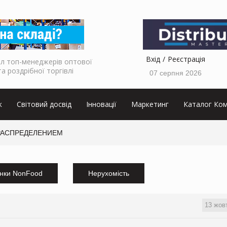
Вхід
Реєстрація
л топ-менеджерів оптової
та роздрібної торгівлі
07 серпня 2026
к
Світовий досвід
Інновації
Маркетинг
Каталог Ком
РАСПРЕДЕЛЕНИЕМ
нки NonFood
Нерухомість
13 жов