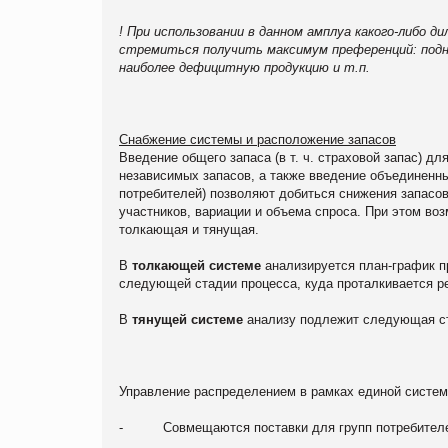
! При использовании в данном амплуа какого-либо 
стремиться получить максимум преференций: подня
наиболее дефицитную продукцию и т.п.
Снабжение системы и расположение запасов
Введение общего запаса (в т. ч. страховой запас) д
независимых запасов, а также введение объединенны
потребителей) позволяют добиться снижения запасов
участников, вариации и объема спроса. При этом во
толкающая и тянущая.
В
толкающей системе
анализируется план-график пр
следующей стадии процесса, куда проталкивается р
В
тянущей системе
анализу подлежит следующая ста
Управление распределением в рамках единой систе
- Совмещаются поставки для групп потребител