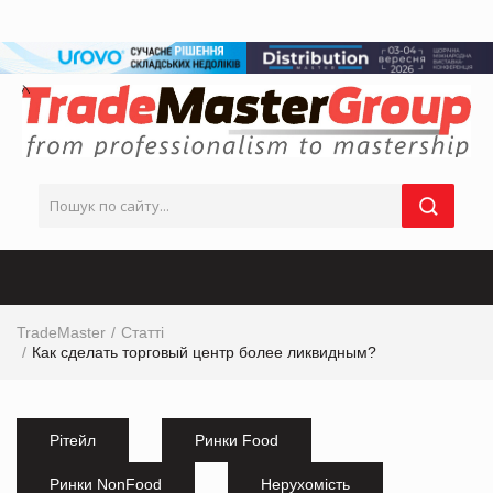
TradeMaster
Статті
Как сделать торговый центр более ликвидным?
Рітейл
Ринки Food
Ринки NonFood
Нерухомість