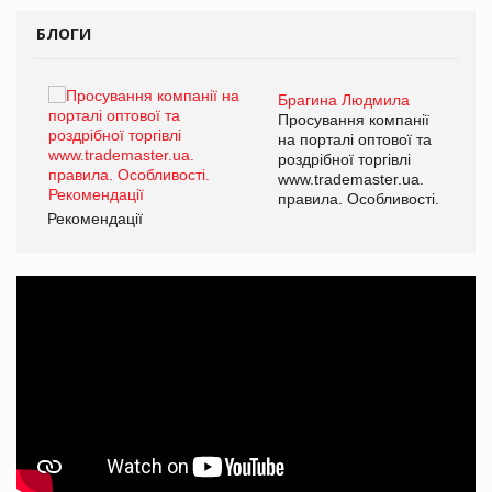
БЛОГИ
Брагина Людмила
ї
Просування компанії
а
на порталі оптової та
роздрібної торгівлі
www.trademaster.ua.
і.
правила. Особливості.
Рекомендації
Ре