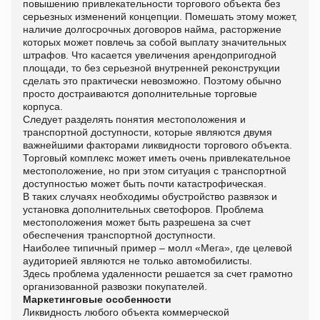
повышению привлекательности торгового объекта без
серьезных изменений концепции. Помешать этому может,
наличие долгосрочных договоров найма, расторжение
которых может повлечь за собой выплату значительных
штрафов. Что касается увеличения арендопригодной
площади, то без серьезной внутренней реконструкции
сделать это практически невозможно. Поэтому обычно
просто достраиваются дополнительные торговые
корпуса.
Следует разделять понятия местоположения и
транспортной доступности, которые являются двумя
важнейшими факторами ликвидности торгового объекта.
Торговый комплекс может иметь очень привлекательное
местоположение, но при этом ситуация с транспортной
доступностью может быть почти катастрофическая.
В таких случаях необходимы обустройство развязок и
установка дополнительных светофоров. Проблема
местоположения может быть разрешена за счет
обеспечения транспортной доступности.
Наиболее типичный пример – молл «Мега», где целевой
аудиторией являются не только автомобилисты.
Здесь проблема удаленности решается за счет грамотно
организованной развозки покупателей.
Маркетинговые особенности
Ликвидность любого объекта коммерческой