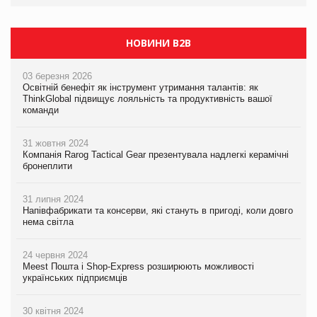
Сергій Лісунов про заморожені хлібобулочні вироби на
PrivateLabel&FMCG Master 2026
НОВИНИ B2B
03 березня 2026
Освітній бенефіт як інструмент утримання талантів: як
ThinkGlobal підвищує лояльність та продуктивність вашої
команди
31 жовтня 2024
Компанія Rarog Tactical Gear презентувала надлегкі керамічні
бронеплити
31 липня 2024
Напівфабрикати та консерви, які стануть в пригоді, коли довго
нема світла
24 червня 2024
Meest Пошта і Shop-Express розширюють можливості
українських підприємців
30 квітня 2024