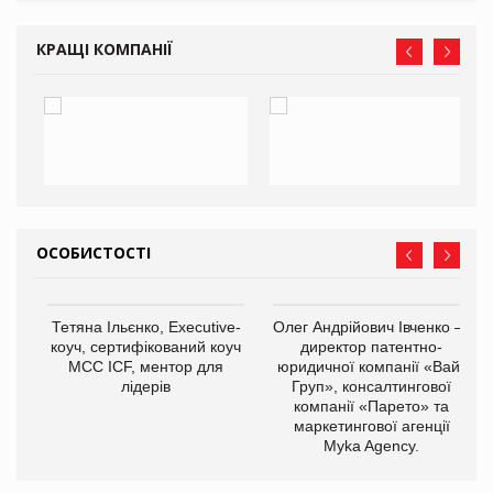
КРАЩІ КОМПАНІЇ
ОСОБИСТОСТІ
,
Тетяна Ільєнко, Executive-
Олег Андрійович Івченко —
ОВ
коуч, сертифікований коуч
директор патентно-
МСС ICF, ментор для
юридичної компанії «Вайз
лідерів
Груп», консалтингової
компанії «Парето» та
маркетингової агенції
Myka Agency.