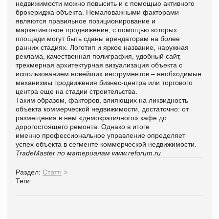
недвижимости можно повысить и с помощью активного
брокериджа объекта. Немаловажными факторами
являются правильное позиционирование и
маркетинговое продвижение, с помощью которых
площади могут быть сданы арендаторам на более
ранних стадиях. Логотип и яркое название, наружная
реклама, качественная полиграфия, удобный сайт,
трехмерная архитектурная визуализация объекта с
использованием новейших инструментов – необходимые
механизмы продвижения бизнес-центра или торгового
центра еще на стадии строительства.
Таким образом, факторов, влияющих на ликвидность
объекта коммерческой недвижимости, достаточно: от
размещения в нем «демократичного» кафе до
дорогостоящего ремонта. Однако в итоге
именно профессиональное управление определяет
успех объекта в сегменте коммерческой недвижимости.
TradeMaster по материалам www.reforum.ru
Раздел:
Статті
>
Теги: