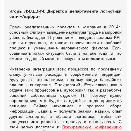
Игорь ЛЯХЕВИЧ, Директор департамента логистики
сети «Аврора»
Среди реализованных проектов в компании в 2014г.,
основным считаем выведение культуры труда на мировой
уровень благодаря IT-решениям – введена система KPI,
оценки персонала, методика вовлеченности в рабочий
процесс и уменьшение человеческого фактора. Если
сравнивать какая ситуация была в начале года, и что
имеем на данный момент - результаты положительные.
Интересна интеграция всех процессов по последнему
слову, учитывая расходы и современные тенденции.
Будущее за технологиями, поэтому среди ближайших
планов - внедрение IT-технологий. Есть плюсы как в
отдаче этих процессов на аутсорсинг, так и разработке
решений собственным отделом IT. Поэтому нужно
определяться, что будет выгодней и тогда принимать
решение. Сейчас находимся в процессе сбора
информации. Задача – получить знания, навыки, опыт
других экспертов в области логистики, чтобы эти
процессы интегрировать в цепочку и использовать. С
этой целью посетили и
Всеукраинскую конференцию