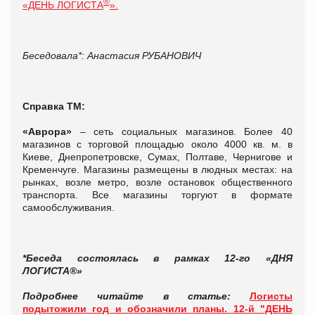
®
«ДЕНЬ ЛОГИСТА
».
Беседовала*: Анастасия РУБАНОВИЧ
Справка ТМ:
«Аврора»
– сеть социальных магазинов. Более 40
магазинов с торговой площадью около 4000 кв. м. в
Киеве, Днепропетровске, Сумах, Полтаве, Чернигове и
Кременчуге. Магазины размещены в людных местах: на
рынках, возле метро, возле остановок общественного
транспорта. Все магазины торгуют в формате
самообслуживания.
*Беседа состоялась в рамках
1
2-го «ДНЯ
ЛОГИСТА®»
Подробнее читайте в статье:
Логисты
подытожили год и обозначили планы. 12-й "ДЕНЬ