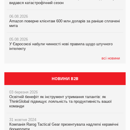
видався катастрофічний сезон
Російська атака 5 серпня стала одним із наймасштабніших
мита
ударів по українському бізнесу за час повномасштабної війни
06.08.2026
05.08.2026
Amazon поверне клієнтам 600 млн доларів за раніше сплачені
05.08.2026
У Євросоюзі набули чинності нові правила щодо штучного
мита
Смачне поповнення дитячого меню: у VARUS з’явилися
інтелекту
новинки від ТМ ТОКЕРИ
05.08.2026
05.08.2026
У Євросоюзі набули чинності нові правила щодо штучного
05.08.2026
Рекламна платформа вимагає від Google компенсацію за
інтелекту
Сергій Лісунов про заморожені хлібобулочні вироби на
втрату 6,9 трлн рекламних показів
PrivateLabel&FMCG Master 2026
всі новини
НОВИНИ B2B
03 березня 2026
Освітній бенефіт як інструмент утримання талантів: як
ThinkGlobal підвищує лояльність та продуктивність вашої
команди
31 жовтня 2024
Компанія Rarog Tactical Gear презентувала надлегкі керамічні
бронеплити