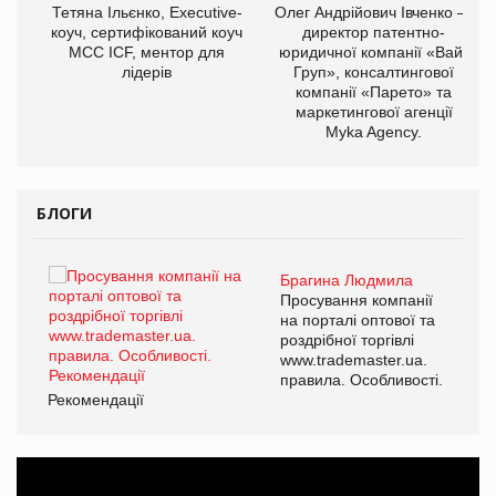
,
Тетяна Ільєнко, Executive-
Олег Андрійович Івченко —
ОВ
коуч, сертифікований коуч
директор патентно-
МСС ICF, ментор для
юридичної компанії «Вайз
лідерів
Груп», консалтингової
компанії «Парето» та
маркетингової агенції
Myka Agency.
БЛОГИ
Брагина Людмила
ї
Просування компанії
а
на порталі оптової та
роздрібної торгівлі
www.trademaster.ua.
і.
правила. Особливості.
Рекомендації
Ре