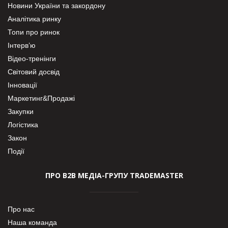
Новини України та закордону
Аналітика ринку
Топи про ринок
Інтерв’ю
Відео-тренінги
Світовий досвід
Інновації
Маркетинг&Продажі
Закупки
Логістика
Закон
Події
ПРО В2В МЕДІА-ГРУПУ TRADEMASTER
Про нас
Наша команда