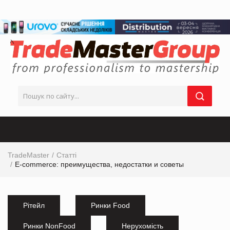
TradeMaster
Статті
Е-commerce: преимущества, недостатки и советы
Рітейл
Ринки Food
Ринки NonFood
Нерухомість