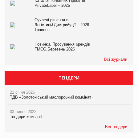
Каталог Головних Проєктів
PrivateLabel – 2026
Сучасні рішення в
Логістиці&Дистрибуції – 2026.
Травень
Новинки. Просування брендів
FMCG.Березень 2026
Всі журнали
ТЕНДЕРИ
21 січня 2026
ТДВ «Золотоніський маслоробний комбінат»
03 липня 2023
Тендери компанії
Всі тендери