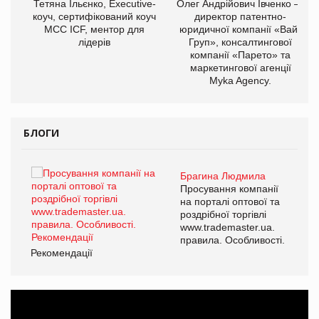
,
Тетяна Ільєнко, Executive-
Олег Андрійович Івченко —
ОВ
коуч, сертифікований коуч
директор патентно-
МСС ICF, ментор для
юридичної компанії «Вайз
лідерів
Груп», консалтингової
компанії «Парето» та
маркетингової агенції
Myka Agency.
БЛОГИ
Брагина Людмила
ї
Просування компанії
а
на порталі оптової та
роздрібної торгівлі
www.trademaster.ua.
і.
правила. Особливості.
Рекомендації
Ре