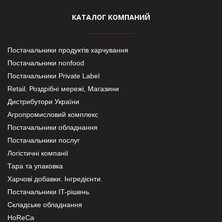
КАТАЛОГ КОМПАНИЙ
Постачальники продуктів харчування
Постачальники nonfood
Постачальники Private Label
Retail. Роздрібні мережі, Магазини
Дистрибутори України
Агропромисловий комплекс
Постачальники обладнання
Постачальники послуг
Логістичні компанії
Тара та упаковка
Харчові добавки. Інгредієнти.
Постачальники IT-рішень
Складське обладнання
HoReCa