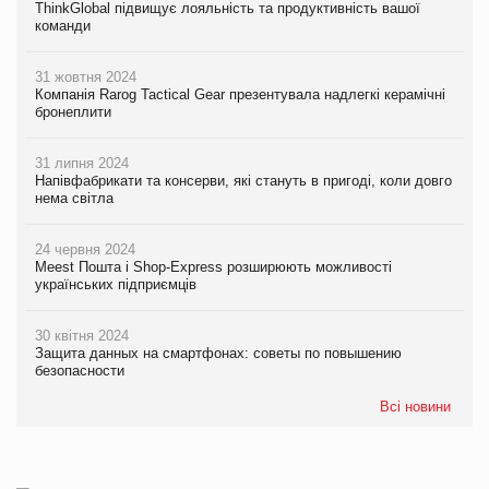
ThinkGlobal підвищує лояльність та продуктивність вашої
команди
31 жовтня 2024
Компанія Rarog Tactical Gear презентувала надлегкі керамічні
бронеплити
31 липня 2024
Напівфабрикати та консерви, які стануть в пригоді, коли довго
нема світла
24 червня 2024
Meest Пошта і Shop-Express розширюють можливості
українських підприємців
30 квітня 2024
Защита данных на смартфонах: советы по повышению
безопасности
Всі новини