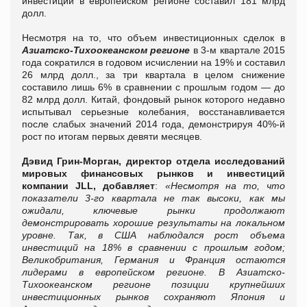
инвестиций в европейском регионе составил 181 млрд
долл.
Несмотря на то, что объем инвестиционных сделок в
Азиатско-Тихоокеанском регионе
в 3-м квартале 2015
года сократился в годовом исчислении на 19% и составил
26 млрд долл., за три квартала в целом снижение
составило лишь 6% в сравнении с прошлым годом — до
82 млрд долл. Китай, фондовый рынок которого недавно
испытывал серьезные колебания, восстанавливается
после слабых значений 2014 года, демонстрируя 40%-й
рост по итогам первых девяти месяцев.
Дэвид Грин-Морган, директор отдела исследований
мировых финансовых рынков и инвестиций
компании JLL, добавляет
:
«Несмотря на то, что
показатели 3-го квартала не так высоки, как мы
ожидали, ключевые рынки продолжают
демонстрировать хорошие результаты на локальном
уровне. Так, в США наблюдался рост объема
инвестиций на 18% в сравнении с прошлым годом;
Великобритания, Германия и Франция остаются
лидерами в европейском регионе. В Азиатско-
Тихоокеанском регионе позиции крупнейших
инвестиционных рынков сохраняют Япония и