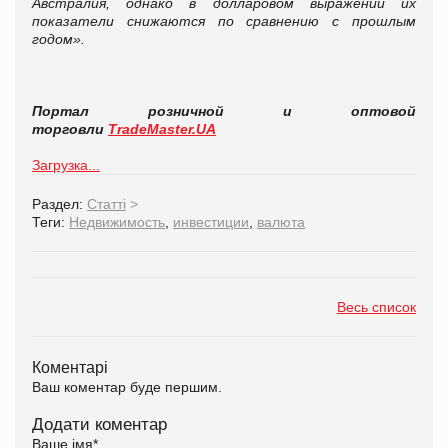
Австралия, однако в долларовом выражении их
показатели снижаются по сравнению с прошлым
годом».
Портал розничной и оптовой
торговли
TradeMaster.UA
Загрузка...
Раздел:
Статті
>
Теги:
Недвижимость
,
инвестиции
,
валюта
Весь список
Коментарі
Ваш коментар буде першим.
Додати коментар
Ваше імя
*