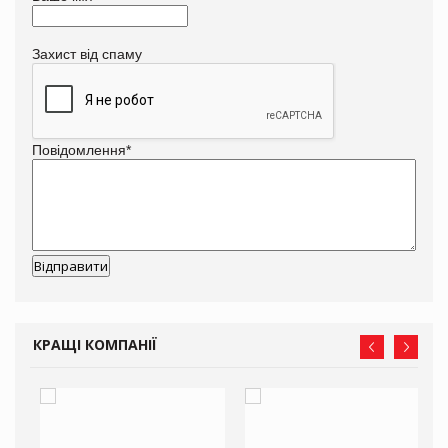
Захист від спаму
Повідомлення
*
КРАЩІ КОМПАНІЇ