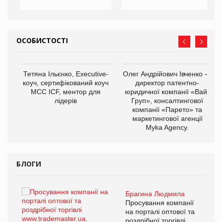
ОСОБИСТОСТІ
,
Тетяна Ільєнко, Executive-
Олег Андрійович Івченко —
ОВ
коуч, сертифікований коуч
директор патентно-
МСС ICF, ментор для
юридичної компанії «Вайз
лідерів
Груп», консалтингової
компанії «Парето» та
маркетингової агенції
Myka Agency.
БЛОГИ
Брагина Людмила
ї
Просування компанії
а
на порталі оптової та
роздрібної торгівлі