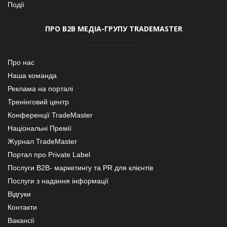
Події
ПРО В2В МЕДІА-ГРУПУ TRADEMASTER
Про нас
Наша команда
Реклама на порталі
Тренінговий центр
Конференції TradeMaster
Національні Премії
Журнал TradeMaster
Портал про Private Label
Послуги В2В- маркетингу та PR для клієнтів
Послуги з надання інформації
Відгуки
Контакти
Вакансії