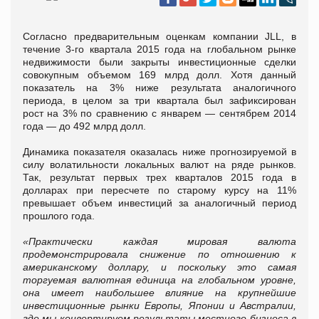
Согласно предварительным оценкам компании
JLL
, в
течение 3-го квартала 2015 года на глобальном рынке
недвижимости были закрыты инвестиционные сделки
совокупным объемом 169 млрд долл. Хотя данный
показатель на 3% ниже результата аналогичного
периода, в целом за три квартала был зафиксирован
рост на 3% по сравнению с январем — сентябрем 2014
года — до 492 млрд долл.
Динамика показателя оказалась ниже прогнозируемой в
силу волатильности локальных валют на ряде рынков.
Так, результат первых трех кварталов 2015 года в
долларах при пересчете по старому курсу на 11%
превышает объем инвестиций за аналогичный период
прошлого года.
«Практически каждая мировая валюта
продемонстрировала снижение по отношению к
американскому доллару, и поскольку это самая
торгуемая валютная единица на глобальном уровне,
она имеет наибольшее влияние на крупнейшие
инвестиционные рынки Европы, Японии и Австралии,
где мы конвертируем результаты местного бизнеса в