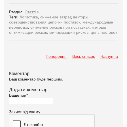
Раздел:
Статті
>
Теги:
Логистика
,
снижение затрат
,
векторы
совершенствования цепочки поставок
,
международные
перевозки
,
снижение рисков при поставках
,
методы
оптимизации рисков
,
минимизация рисков
,
цепь поставок
Попередня
Весь список
Наступна
Коментарі
Ваш коментар буде першим.
Додати коментар
Ваше імя
*
Захист від спаму