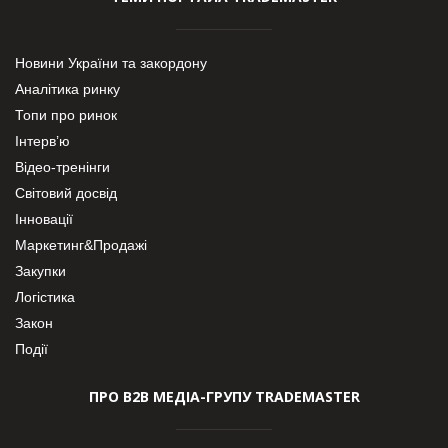
Новини України та закордону
Аналітика ринку
Топи про ринок
Інтерв’ю
Відео-тренінги
Світовий досвід
Інновації
Маркетинг&Продажі
Закупки
Логістика
Закон
Події
ПРО В2В МЕДІА-ГРУПУ TRADEMASTER