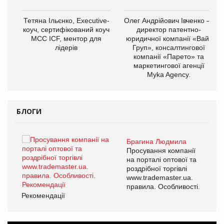
,
Тетяна Ільєнко, Executive-
Олег Андрійович Івченко —
ОВ
коуч, сертифікований коуч
директор патентно-
МСС ICF, ментор для
юридичної компанії «Вайз
лідерів
Груп», консалтингової
компанії «Парето» та
маркетингової агенції
Myka Agency.
БЛОГИ
Брагина Людмила
ї
Просування компанії
а
на порталі оптової та
роздрібної торгівлі
www.trademaster.ua.
і.
правила. Особливості.
Рекомендації
Ре