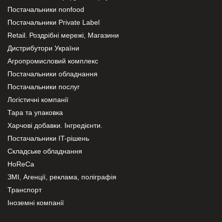
Постачальники nonfood
Постачальники Private Label
Retail. Роздрібні мережі, Магазини
Дистрибутори України
Агропромисловий комплекс
Постачальники обладнання
Постачальники послуг
Логістичні компанії
Тара та упаковка
Харчові добавки. Інгредієнти.
Постачальники IT-рішень
Складське обладнання
HoReCa
ЗМІ, Агенції, реклама, поліграфія
Транспорт
Іноземні компанії