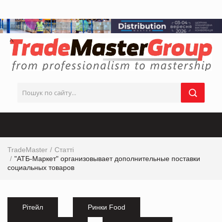
TradeMaster
Статті
"АТБ-Маркет" организовывает дополнительные поставки
социальных товаров
Рітейл
Ринки Food