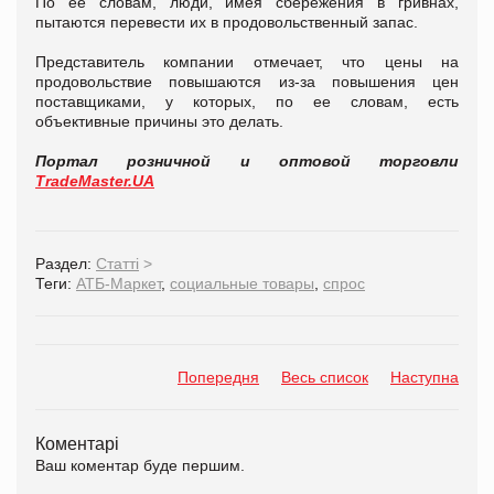
По ее словам, люди, имея сбережения в гривнах,
пытаются перевести их в продовольственный запас.
Представитель компании отмечает, что цены на
продовольствие повышаются из-за повышения цен
поставщиками, у которых, по ее словам, есть
объективные причины это делать.
Портал розничной и оптовой торговли
TradeMaster.UA
Раздел:
Статті
>
Теги:
АТБ-Маркет
,
социальные товары
,
спрос
Попередня
Весь список
Наступна
Коментарі
Ваш коментар буде першим.