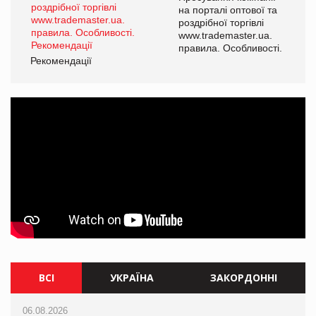
а
на порталі оптової та
роздрібної торгівлі
www.trademaster.ua.
і.
правила. Особливості.
Рекомендації
Ре
ВСІ
УКРАЇНА
ЗАКОРДОННІ
06.08.2026
05.08.2026
06.08.2026