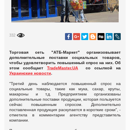
332
Торговая сеть "АТБ-Маркет" организовывает
дополнительные поставки социальных товаров,
чтобы удовлетворить повышенный спрос на них. Об
этом сообщает
TradeMaster.UA
со ссылкой на
Украинские новости
.
"Третий день наблюдается повышенный спрос на
социальные товары, такие как мука, сахар, крупы,
макароны и т.д. Предприятием организованы
дополнительные поставки продукции, которая пользуется
сейчас повышенным спросом. Дополнительно
поставленная продукция раскупается в короткие сроки", -
отметила в комментарии агентству представитель
компании.