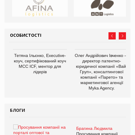
ОСОБИСТОСТІ
,
Тетяна Ільєнко, Executive-
Олег Андрійович Івченко —
ОВ
коуч, сертифікований коуч
директор патентно-
МСС ICF, ментор для
юридичної компанії «Вайз
лідерів
Груп», консалтингової
компанії «Парето» та
маркетингової агенції
Myka Agency.
БЛОГИ
Брагина Людмила
ї
Просування компанії