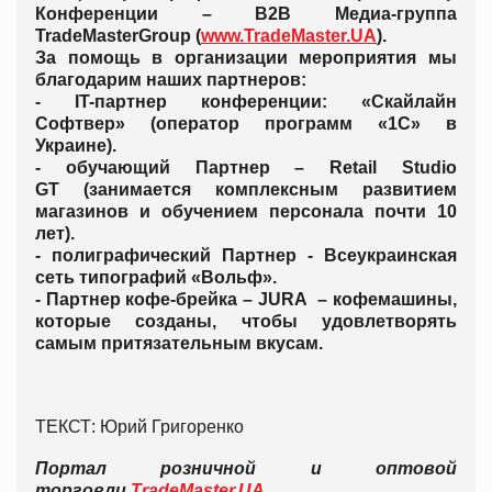
Конференции – B2B Медиа-группа
TradeMasterGroup (
www.TradeMaster.UA
).
За помощь в организации мероприятия мы
благодарим наших партнеров:
- IT-партнер конференции: «Скайлайн
Софтвер» (оператор программ «1С» в
Украине).
- обучающий Партнер – Retail Studio
GT (занимается комплексным развитием
магазинов и обучением персонала почти 10
лет).
- полиграфический Партнер - Всеукраинская
сеть типографий «Вольф».
- Партнер кофе-брейка – JURA
–
кофемашины,
которые созданы, чтобы удовлетворять
самым притязательным вкусам.
ТЕКСТ: Юрий Григоренко
Портал розничной и оптовой
торговли
TradeMaster.UA