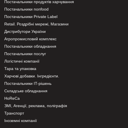
Постачальники продуктів харчування
Постачальники nonfood
Постачальники Private Label
Retail. Роздрібні мережі, Магазини
Дистрибутори України
Агропромисловий комплекс
Постачальники обладнання
Постачальники послуг
Логістичні компанії
Тара та упаковка
Харчові добавки. Інгредієнти.
Постачальники IT-рішень
Складське обладнання
HoReCa
ЗМІ, Агенції, реклама, поліграфія
Транспорт
Іноземні компанії