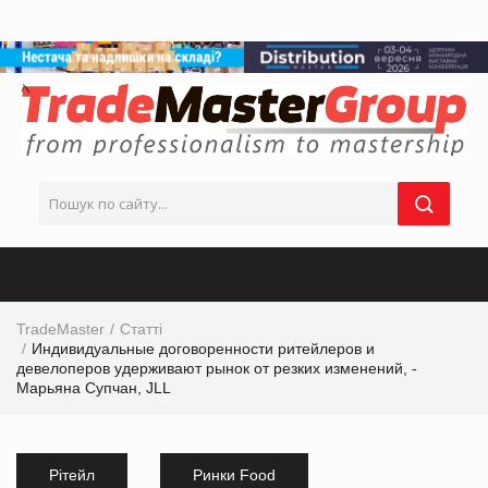
TradeMaster
Статті
Индивидуальные договоренности ритейлеров и
девелоперов удерживают рынок от резких изменений, -
Марьяна Супчан, JLL
Рітейл
Ринки Food