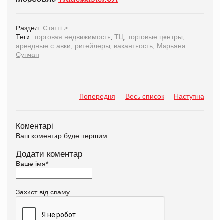
Раздел:
Статті
>
Теги:
торговая недвижимость
,
ТЦ
,
торговые центры
,
арендные ставки
,
ритейлеры
,
вакантность
,
Марьяна
Супчан
Попередня
Весь список
Наступна
Коментарі
Ваш коментар буде першим.
Додати коментар
Ваше імя
*
Захист від спаму