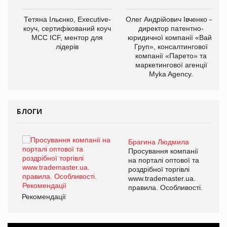
,
Тетяна Ільєнко, Executive-
Олег Андрійович Івченко —
ОВ
коуч, сертифікований коуч
директор патентно-
МСС ICF, ментор для
юридичної компанії «Вайз
лідерів
Груп», консалтингової
компанії «Парето» та
маркетингової агенції
Myka Agency.
БЛОГИ
Брагина Людмила
ї
Просування компанії
а
на порталі оптової та
роздрібної торгівлі
www.trademaster.ua.
і.
правила. Особливості.
Рекомендації
Ре