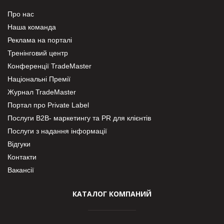
Про нас
Наша команда
Реклама на порталі
Тренінговий центр
Конференції TradeMaster
Національні Премії
Журнал TradeMaster
Портал про Private Label
Послуги В2В- маркетингу та PR для клієнтів
Послуги з надання інформації
Відгуки
Контакти
Вакансії
КАТАЛОГ КОМПАНИЙ