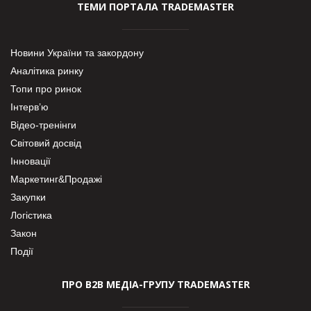
ТЕМИ ПОРТАЛА TRADEMASTER
Новини України та закордону
Аналітика ринку
Топи про ринок
Інтерв’ю
Відео-тренінги
Світовий досвід
Інновації
Маркетинг&Продажі
Закупки
Логістика
Закон
Події
ПРО В2В МЕДІА-ГРУПУ TRADEMASTER