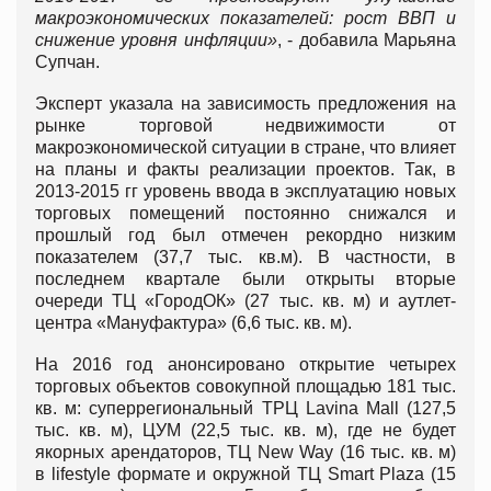
макроэкономических показателей: рост ВВП и
снижение уровня инфляции»
, - добавила Марьяна
Супчан.
Эксперт указала на зависимость предложения на
рынке торговой недвижимости от
макроэкономической ситуации в стране, что влияет
на планы и факты реализации проектов. Так, в
2013-2015 гг уровень ввода в эксплуатацию новых
торговых помещений постоянно снижался и
прошлый год был отмечен рекордно низким
показателем (37,7 тыс. кв.м). В частности, в
последнем квартале были открыты вторые
очереди ТЦ «ГородОК» (27 тыс. кв. м) и аутлет-
центра «Мануфактура» (6,6 тыс. кв. м).
На 2016 год анонсировано открытие четырех
торговых объектов совокупной площадью 181 тыс.
кв. м: суперрегиональный ТРЦ Lavina Mall (127,5
тыс. кв. м), ЦУМ (22,5 тыс. кв. м), где не будет
якорных арендаторов, ТЦ New Way (16 тыс. кв. м)
в lifestyle формате и окружной ТЦ Smart Plaza (15