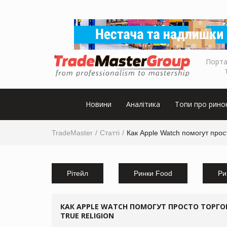
Порта
Новини
Аналітика
Топи про рино
TradeMaster
Статті
Как Apple Watch помогут прос
Рітейл
Ринки Food
Ри
КАК APPLE WATCH ПОМОГУТ ПРОСТО ТОРГ
TRUE RELIGION