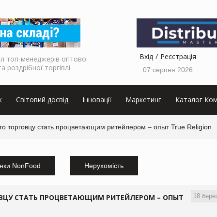
Вхід
Реєстрація
л топ-менеджерів оптової
та роздрібної торгівлі
07 серпня 2026
к
Світовий досвід
Інновації
Маркетинг
Каталог Ком
то торговцу стать процветающим ритейлером – опыт True Religion
нки NonFood
Нерухомість
18 бере
ОВЦУ СТАТЬ ПРОЦВЕТАЮЩИМ РИТЕЙЛЕРОМ – ОПЫТ