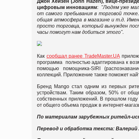
Джон Хейзен (
John
Hazen), вице-презид
цифровым инновациям
:
"Людям уже мал
от самого пребывания в торговой точке.
общая атмосфера в магазине и т.д. Имен
просто торговца, который вынужден пост
часы помогут нам добиться этого".
Как
сообщал ранее TradeMaster.UA
приложе
программа полностью адаптирована к возм
помощью помощника-SIRI (распознавани
коллекций. Приложение также поможет найт
Бренд Mango стал одним из первых рите
устройствам. Таким образом, 50% от общ
собственных приложений. В прошлом году
от общего объема продаж в интернет-магаз
По материалам зарубежных ритейл-ис
Перевод и обработка текста: Валерий