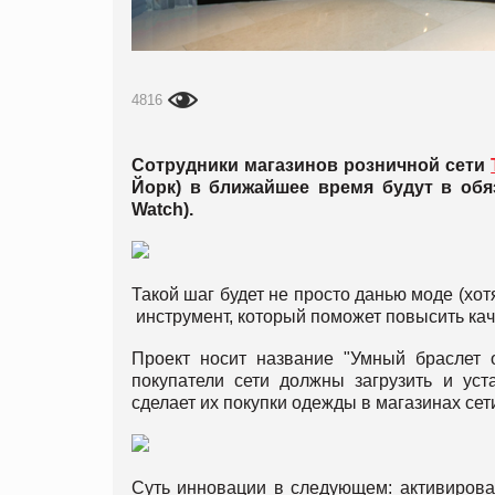
4816
Сотрудники магазинов розничной сети
Йорк) в ближайшее время будут в обя
Watch).
Такой шаг будет не просто данью моде (хо
инструмент, который поможет повысить кач
Проект носит название "Умный браслет от
покупатели сети должны загрузить и уст
сделает их покупки одежды в магазинах се
Суть инновации в следующем: активировав