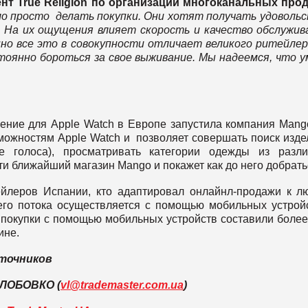
ент
True
Religion по организации многоканальных про
о просто делать покупки. Они хотят получать удоволь
 На их ощущения влияет скорость и качество обслужив
но все это в совокупности отличает великого ритейле
оянно бороться за свое выживание. Мы надеемся, что 
ние для Apple Watch в Европе запустила компания Mang
ожностям Apple Watch и позволяет совершать поиск изде
е голоса), просматривать категории одежды из разл
и ближайший магазин Mango и покажет как до него добрать
йлеров Испании, кто адаптировал онлайнл-продажи к 
его потока осуществляется с помощью мобильных устрой
 покупки с помощью мобильных устройств составили боле
ине.
точников
 ЛОБОВКО (
vl@trademaster.com.ua
)