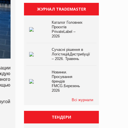
ЖУРНАЛ TRADEMASTER
Каталог Головних
Проєктів
PrivateLabel –
2026
Сучасні рішення в
Логістиці&Дистрибуції
– 2026. Травень
ации
Новинки.
аждую
Просування
чного
брендів
мощью
FMCG.Березень
2026
Всі журнали
ругой
ТЕНДЕРИ