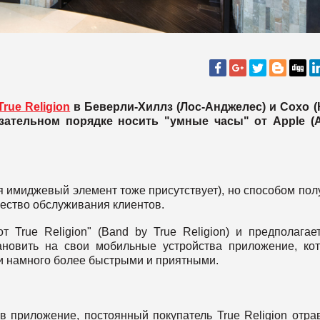
True Religion
в Беверли-Хиллз (Лос-Анджелес) и Сохо 
зательном порядке носить "умные часы" от Apple (A
тя имиджевый элемент тоже присутствует), но способом пол
ество обслуживания клиентов.
 True Religion" (Band by True Religion) и предполагает
ановить на свои мобильные устройства приложение, ко
ти намного более быстрыми и приятными.
 приложение, постоянный покупатель True Religion отра