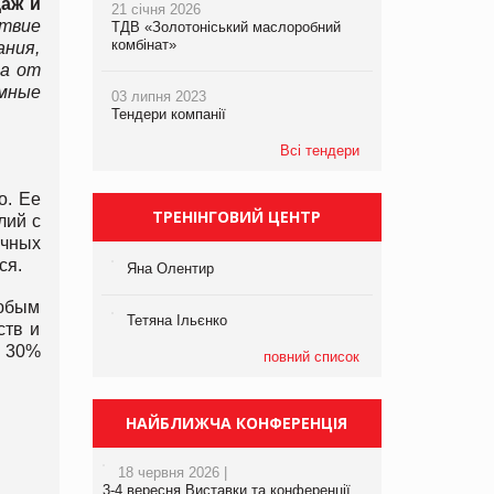
даж и
21 січня 2026
ствие
ТДВ «Золотоніський маслоробний
комбінат»
ания,
ра от
умные
03 липня 2023
Тендери компанії
Всі тендери
o. Ее
ТРЕНІНГОВИЙ ЦЕНТР
лий с
ичных
ся.
Яна Олентир
любым
Тетяна Ільєнко
ств и
е 30%
повний список
НАЙБЛИЖЧА КОНФЕРЕНЦІЯ
18 червня 2026 |
3-4 вересня Виставки та конференції