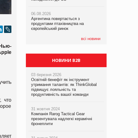
06.08.2026
06.08.2026
05.08.2026
Аргентина повертається з
Аргентина повертається з
Смачне поповнення дитячого меню:
продуктами птахівництва на
продуктами птахівництва на
у VARUS з’явилися новинки від ТМ
європейський ринок
європейський ринок
ТОКЕРИ
всі новини
05.08.2026
(Нью-
Сергій Лісунов про заморожені
pple
хлібобулочні вироби на
PrivateLabel&FMCG Master 2026
НОВИНИ B2B
03 березня 2026
Освітній бенефіт як інструмент
учить
утримання талантів: як ThinkGlobal
підвищує лояльність та
продуктивність вашої команди
, что
торое
31 жовтня 2024
Компанія Rarog Tactical Gear
презентувала надлегкі керамічні
бронеплити
вляет