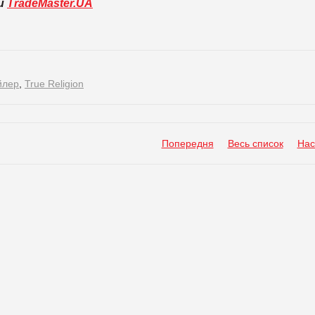
ли
TradeMaster.UA
йлер
,
True Religion
Попередня
Весь список
Нас