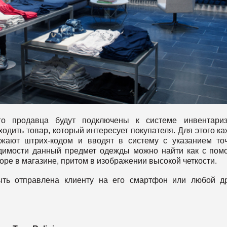
о продавца будут подключены к системе инвентариз
ходить товар, который интересует покупателя. Для этого к
жают штрих-кодом и вводят в систему с указанием то
одимости данный предмет одежды можно найти как с по
оре в магазине, притом в изображении высокой четкости.
ыть отправлена клиенту на его смартфон или любой д