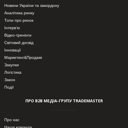
Новини України та закордону
Аналітика ринку
Топи про ринок
Інтерв’ю
Відео-тренінги
Світовий досвід
Інновації
Маркетинг&Продажі
Закупки
Логістика
Закон
Події
ПРО В2В МЕДІА-ГРУПУ TRADEMASTER
Про нас
Наша команда