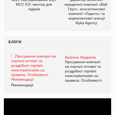
МСС ICF, ментор для
юридичної компанії «Вайз
лідерів
Груп», консалтингової
компанії «Парето» та
маркетингової агенції
Myka Agency.
БЛОГИ
Брагина Людмила
ї
Просування компанії
а
на порталі оптової та
роздрібної торгівлі
www.trademaster.ua.
і.
правила. Особливості.
Рекомендації
Ре