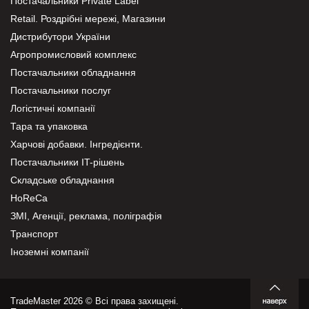
Постачальники Private Label
Retail. Роздрібні мережі, Магазини
Дистрибутори України
Агропромисловий комплекс
Постачальники обладнання
Постачальники послуг
Логістичні компанії
Тара та упаковка
Харчові добавки. Інгредієнти.
Постачальники IT-рішень
Складське обладнання
HoReCa
ЗМІ, Агенції, реклама, поліграфія
Транспорт
Іноземні компанії
TradeMaster 2026 © Всі права захищені.