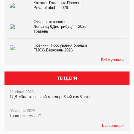
Каталог Головних Проєктів
PrivateLabel – 2026
Сучасні рішення в
Логістиці&Дистрибуції – 2026.
Травень
Новинки. Просування брендів
FMCG.Березень 2026
Всі журнали
ТЕНДЕРИ
21 січня 2026
ТДВ «Золотоніський маслоробний комбінат»
03 липня 2023
Тендери компанії
Всі тендери