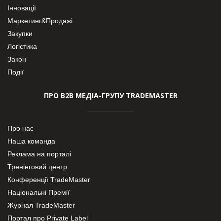
Інновації
Маркетинг&Продажі
Закупки
Логістика
Закон
Події
ПРО В2В МЕДІА-ГРУПУ TRADEMASTER
Про нас
Наша команда
Реклама на порталі
Тренінговий центр
Конференції TradeMaster
Національні Премії
Журнал TradeMaster
Портал про Private Label