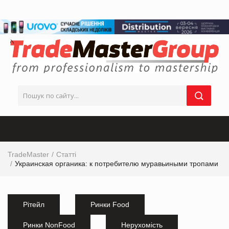
TradeMaster
Статті
Украинская органика: к потребителю муравьиными тропами
Рітейл
Ринки Food
Ринки NonFood
Нерухомість