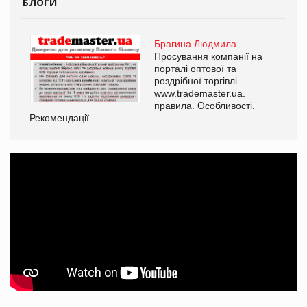
БЛОГИ
Брагина Людмила
Просування компанії на
порталі оптової та
роздрібної торгівлі
www.trademaster.ua.
правила. Особливості.
Рекомендації
Ре