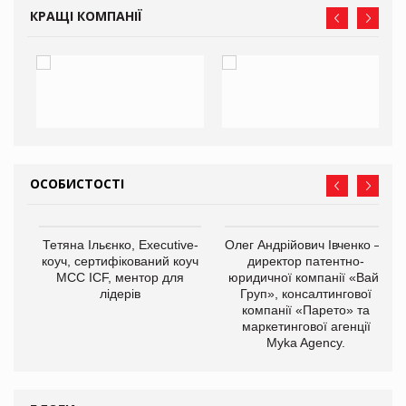
КРАЩІ КОМПАНІЇ
ОСОБИСТОСТІ
,
Тетяна Ільєнко, Executive-
Олег Андрійович Івченко —
ОВ
коуч, сертифікований коуч
директор патентно-
МСС ICF, ментор для
юридичної компанії «Вайз
лідерів
Груп», консалтингової
компанії «Парето» та
маркетингової агенції
Myka Agency.