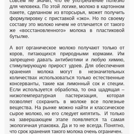
совсем не значит, что её употребление полезно
для человека. По этой логике, молоко в картонном
пакете, сделанном из вторсырья, может получить
формулировку с приставкой «эко». Но по своему
составу это молоко ничем не отличается от такого
же «восстановленного» молока в пластиковой
бутылке.
А вот органическое молоко получают только от
коров, питающихся природными кормами. Им
запрещено давать антибиотики и любую химию,
стимулирующую прирост удоев. Для обеспечения
хранения молока могут в незначительных
количествах использоваться только естественные
консерванты, такие как лимонный сок и специи.
Если используется обработка, то она щадящая –
низкотемпературная пастеризация, которая
позволяет сохранить в молоке все полезные
вещества. На рынке можно найти и классическое
сырое молоко, но его следует кипятить. И только
на завершающем этапе появляется та самая
экологичная упаковка. Да и то не всегда. Понятно,
что срок хранения такого молока очень ограничен.