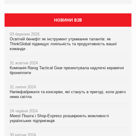
НОВИНИ B2B
03 березня 2026
Освітній бенефіт як інструмент утримання талантів: як
ThinkGlobal підвищує лояльність та продуктивність вашої
команди
31 жовтня 2024
Компанія Rarog Tactical Gear презентувала надлегкі керамічні
бронеплити
31 липня 2024
Напівфабрикати та консерви, які стануть в пригоді, коли довго
нема світла
24 червня 2024
Meest Пошта і Shop-Express розширюють можливості
українських підприємців
30 квітня 2024