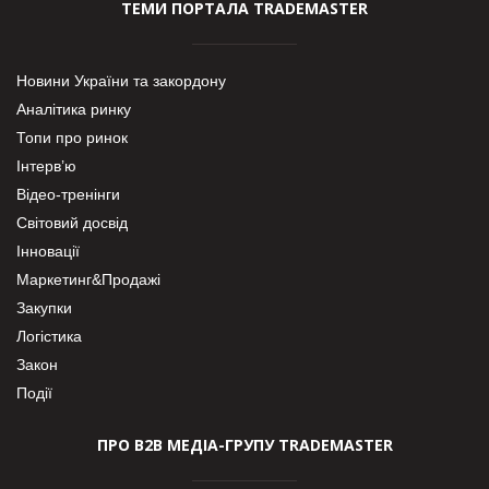
ТЕМИ ПОРТАЛА TRADEMASTER
Новини України та закордону
Аналітика ринку
Топи про ринок
Інтерв’ю
Відео-тренінги
Світовий досвід
Інновації
Маркетинг&Продажі
Закупки
Логістика
Закон
Події
ПРО В2В МЕДІА-ГРУПУ TRADEMASTER