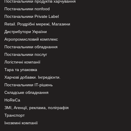
Постачальники продуктів харчування
Постачальники nonfood
Постачальники Private Label
Retail. Роздрібні мережі, Магазини
Дистрибутори України
Агропромисловий комплекс
Постачальники обладнання
Постачальники послуг
Логістичні компанії
Тара та упаковка
Харчові добавки. Інгредієнти.
Постачальники IT-рішень
Складське обладнання
HoReCa
ЗМІ, Агенції, реклама, поліграфія
Транспорт
Іноземні компанії