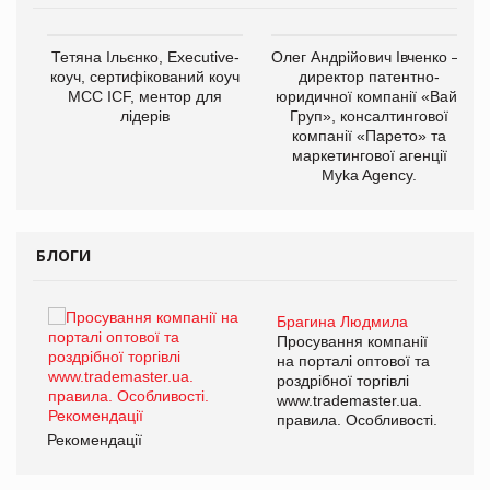
,
Тетяна Ільєнко, Executive-
Олег Андрійович Івченко —
ОВ
коуч, сертифікований коуч
директор патентно-
МСС ICF, ментор для
юридичної компанії «Вайз
лідерів
Груп», консалтингової
компанії «Парето» та
маркетингової агенції
Myka Agency.
БЛОГИ
Брагина Людмила
ї
Просування компанії
а
на порталі оптової та
роздрібної торгівлі
www.trademaster.ua.
і.
правила. Особливості.
Рекомендації
Ре