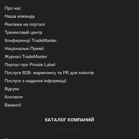
Про нас
Наша команда
Реклама на порталі
Тренінговий центр
Конференції TradeMaster
Національні Премії
Журнал TradeMaster
Портал про Private Label
Послуги В2В- маркетингу та PR для клієнтів
Послуги з надання інформації
Відгуки
Контакти
Вакансії
КАТАЛОГ КОМПАНИЙ