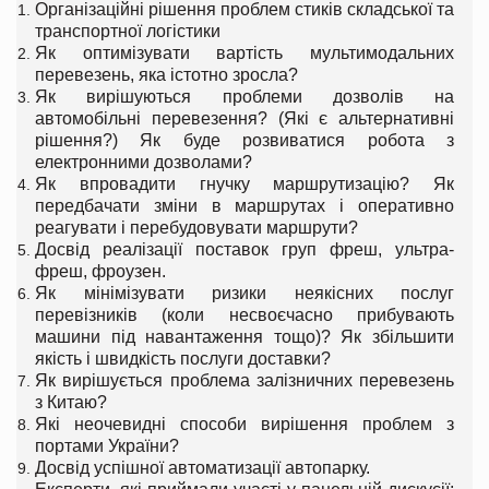
Організаційні рішення проблем стиків складської та
транспортної логістики
Як оптимізувати вартість мультимодальних
перевезень, яка істотно зросла?
Як вирішуються проблеми дозволів на
автомобільні перевезення? (Які є альтернативні
рішення?) Як буде розвиватися робота з
електронними дозволами?
Як впровадити гнучку маршрутизацію? Як
передбачати зміни в маршрутах і оперативно
реагувати і перебудовувати маршрути?
Досвід реалізації поставок груп фреш, ультра-
фреш, фроузен.
Як мінімізувати ризики неякісних послуг
перевізників (коли несвоєчасно прибувають
машини під навантаження тощо)? Як збільшити
якість і швидкість послуги доставки?
Як вирішується проблема залізничних перевезень
з Китаю?
Які неочевидні способи вирішення проблем з
портами України?
Досвід успішної автоматизації автопарку.