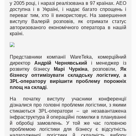
у 2005 році, і наразі реалізована в 97 країнах. АЕО
доступна і в Україні, і надає багато спрощень і
переваг тим, хто її використовує. На завершення
виступу Валерій розповів, як отримати статус
авторизованого економічного оператора в нашій
країні.
Представники компанії WareTeka, комерційний
директор
Андрій Чернявський
і менеджер із
розвитку бізнесу
Марі Чуркіна
, розповіли,
Як
бізнесу оптимізувати складську логістику, а
3PL-оператору вирішити проблему порожніх
площ на складі
.
На початку виступу учасники конференції
дізналися про головні проблеми логістики, з якими
стикаються 3PL-оператори – це незавантажена
інфраструктура й операційні помилки в плануванні
й обробці замовлень. У той же час головною
проблемою логістики для бізнесу є відсутність
налагодженої логістики й складність вибору