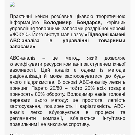
Практичні кейси розбавив цікавою теоретичною
інформацією
Володимир Бондарєв
, керівник
управління товарними запасами роздрібної мережі
«ЖЖУК». Його виступ мав назву
«Підводні камені
АВС-аналіза в управлінні товарними
запасами»
.
АВС-аналіз – це метод, який дозволяє
класифікувати ресурси компанії за ступенем їхньої
важливості. Цей аналіз є одним із методів
раціоналізації й може застосовуватися до будь-
якого підприємства. В основі АВС-аналізу лежить
принцип Парето 20/80 – тобто 20% всіх товарів
приносять 80% обороту. Володимир навів головні
переваги цього методу: це простота, легкість
застосування, поширеність і варіативність. АВС-
аналіз легко вбудовується в процеси та
регламенти компанії, вбачається інтуїтивно
правильним і не викликає спротиву.