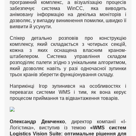
програмний комплекс, а візуалізацію процесів
забезпечує система WinCC, яка виводить
анімовану інформацію на декілька моніторів і
дозволяє, у випадку виникнення помилки, швидко її
виявити й усунути.
Спікер детально розповів про конструкцію
комплексу, який складається з чотирьох секцій,
кожна з яких оснащена власним краном-
штабелером. Система управління складом
розподіляє палети згідно з унікальним алгоритмом,
який дозволяє навіть у разі одночасної зупинки
трьох кранів зберегти функціонування складу.
Наприкінці Ігор зупинився на особливостях і
перевагах системи WMS і тим, як вона керує
процесом приймання та відвантаження товарів.
Олександр Демченко
, директор компанії «І-
Логістика», виступив із темою
«WMS систем
Logistics Vision Suite: оптимальне рішення для