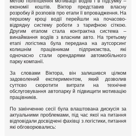
метою поліпшення мотивації водіїв і в підсумку –
економії коштів. Віктор представив власну
розробку й розповів про етапи її впровадження. На
першому кроці водії перейшли на почасово-
відрядну систему роботи з тарифною сіткою.
Другим етапом стала контрактна система –
винаймання водіїв з власним авто. На третьому
етапі логістика була передана на аутсорсинг
колишнім працівникам підприємства, які
одночасно стали орендарями автомобільного
парку компанії.
За словами Віктора, він залишився цілком
задоволений експериментом, який дозволив
суттєво скоротити витрати на технічне
обслуговування автопарку й підвищити мотивацію
працівників.
По закінченню сесії була влаштована дискусія за
актуальними проблемами, під час якої на питання
відповідали досвідчені фахівці з логістики, питання
які обговорювались: