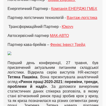
Енергетичний Партнер -
Компанія ЕНЕРДЖІ ГМБХ
Партнер логістичних технологій -
Вантаж-логістика
Трансформаційний Партнер -
Юкоуч
Автосервісний партнер
МАК-АВТО
Партнер кава-брейків –
Фенікс Інвест Трейд
Перший день конференції, 27 травня, був
присвячений актуальним питанням складської
логістики. Відкрила серію виступів HR-експерт
Тетяна Пашкіна
. Вона презентувала аналітичний
огляд
«Ринок праці 2020-2021: переміни, тренди,
проблеми й надії»
. За допомоги вичерпним
статистичних даних спікерка розповіла, в якому
стані вітчизняний ринок праці зробив крок у кризу,
та як криза позначилася на різних сегментах ринку
праці. Зокрема, Тетяна навела діаграми