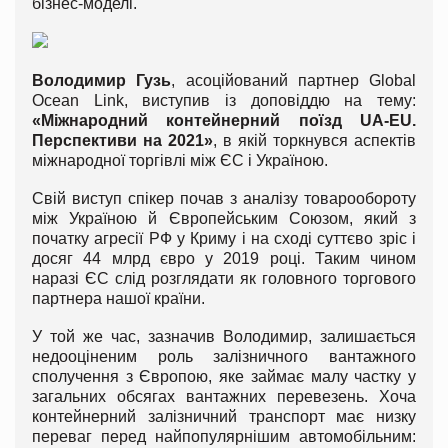
бізнес-моделі.
Володимир Гузь
, асоційований партнер Global
Ocean Link, виступив із доповіддю на тему:
«Міжнародний контейнерний поїзд UA-EU.
Перспективи на 2021»
, в якій торкнувся аспектів
міжнародної торгівлі між ЄС і Україною.
Свій виступ спікер почав з аналізу товарообороту
між Україною й Європейським Союзом, який з
початку агресії РФ у Криму і на сході суттєво зріс і
досяг 44 млрд євро у 2019 році. Таким чином
наразі ЄС слід розглядати як головного торгового
партнера нашої країни.
У той же час, зазначив Володимир, залишається
недооціненим роль залізничного вантажного
сполучення з Європою, яке займає малу частку у
загальних обсягах вантажних перевезень. Хоча
контейнерний залізничний транспорт має низку
переваг перед найпопулярнішим автомобільним: