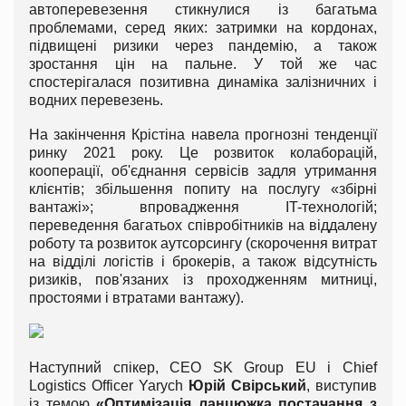
автоперевезення стикнулися із багатьма
проблемами, серед яких: затримки на кордонах,
підвищені ризики через пандемію, а також
зростання цін на пальне. У той же час
спостерігалася позитивна динаміка залізничних і
водних перевезень.
На закінчення Крістіна навела прогнозні тенденції
ринку 2021 року. Це розвиток колаборацій,
кооперації, об'єднання сервісів задля утримання
клієнтів; збільшення попиту на послугу «збірні
вантажі»; впровадження IT-технологій;
переведення багатьох співробітників на віддалену
роботу та розвиток аутсорсингу (скорочення витрат
на відділі логістів і брокерів, а також відсутність
ризиків, пов'язаних із проходженням митниці,
простоями і втратами вантажу).
Наступний спікер, CEO SK Group EU і Chief
Logistics Officer Yarych
Юрій Свірський
, виступив
із темою
«Оптимізація ланцюжка постачання з