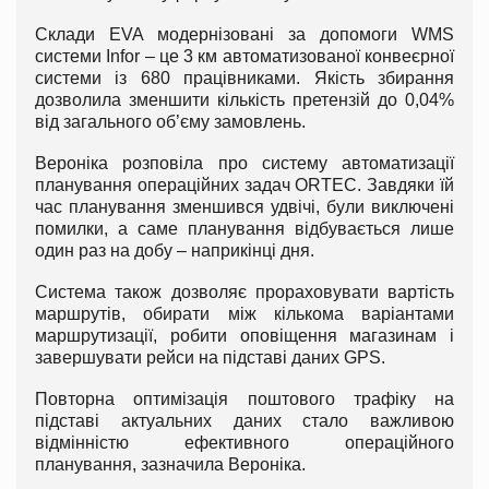
Склади EVA модернізовані за допомоги WMS
системи Infor – це 3 км автоматизованої конвеєрної
системи із 680 працівниками. Якість збирання
дозволила зменшити кількість претензій до 0,04%
від загального об’єму замовлень.
Вероніка розповіла про систему автоматизації
планування операційних задач ORTEC. Завдяки їй
час планування зменшився удвічі, були виключені
помилки, а саме планування відбувається лише
один раз на добу – наприкінці дня.
Система також дозволяє прораховувати вартість
маршрутів, обирати між кількома варіантами
маршрутизації, робити оповіщення магазинам і
завершувати рейси на підставі даних GPS.
Повторна оптимізація поштового трафіку на
підставі актуальних даних стало важливою
відмінністю ефективного операційного
планування, зазначила Вероніка.