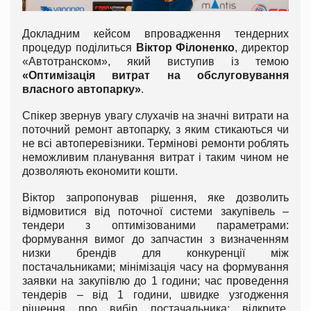
Докладним кейсом впровадження тендерних
процедур поділиться
Віктор Філоненко
, директор
«Автотранском», який виступив із темою
«Оптимізація витрат на обслуговування
власного автопарку»
.
Спікер звернув увагу слухачів на значні витрати на
поточний ремонт автопарку, з яким стикаються чи
не всі автоперевізники. Термінові ремонти роблять
неможливим планування витрат і таким чином не
дозволяють економити кошти.
Віктор запропонував рішення, яке дозволить
відмовитися від поточної системи закупівель –
тендери з оптимізованими параметрами:
формування вимог до запчастин з визначенням
низки брендів для конкуренції між
постачальниками; мінімізація часу на формування
заявки на закупівлю до 1 години; час проведення
тендерів – від 1 години, швидке узгодження
рішення про вибір постачальника; відкрите,