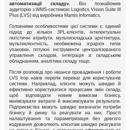
автоматизації складу»
. Він познайомив
аудиторію з WMS-системою Logistics Vision Suite III
Plus (LVS) від виробника Mantis Infomatics.
Головними особливостями цієї системи є: єдиний
підхід до кількох 3PL-клієнтів, інтелектуальні
логістичні атрибути, мультискладська архітектура,
мультиклієнтність, необмежена ієрархія типів
упаковки, потужні інструменти централізованого
управління складом, інтеграція зі складським
обладнанням, аналітика складу тощо.
Після розповіді про нюанси провадження і роботи
LVS Ігор навів перелік переваг для користувачів
системи. Наприклад, клієнти можуть швидко й
ефективно користуватися процесами змін складу,
щоб відповідати новим вимогам бізнесу,
мінімізувати витрати й максимізувати результати.
Підприємства можуть швидко визначати потреби
бізнесу й ринку та реагувати на них. Прості
налаштування та параметризація без довгого
кодування дозволяють клієнтам швидко реагувати