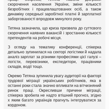
скорочення населення України, зміни кількості
безробітних і працевлаштованих осіб, а також
динаміку середньої заробітної платні й зарплатної
заборгованості впродовж минулого року.
Тетяна зазначила, що криза призвела до суттєвого
скорочення наявних вакансій і зростанню кількості
претендентів на робочі місця.
З огляду на тематику конференції, спікерка
детально зупинилася на секторі логістики й надала
аналіз зарплат за різними професіями цієї галузі –
логісти, перевізники, експедитори, працівники
складів, водії тощо.
Окремо Тетяна зупинила увагу аудиторії на факторі
трудової міграції українських робітників, яка в
останні роки стала значно впливати на вітчизняний
ринок праці. Окресливши причини міграції,
спікерка зробила не надто втішний прогноз, згідно
х яким багато українців прагнуть інтегруватися за
кордоном.