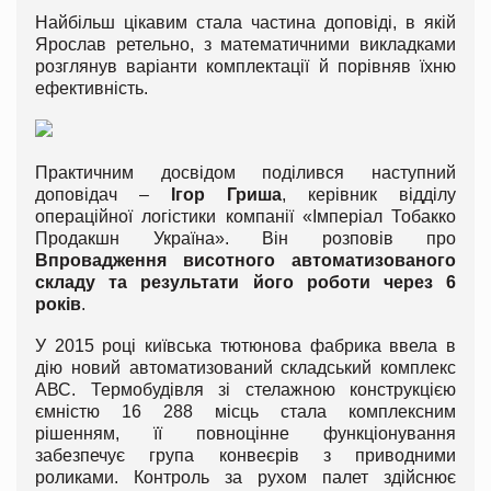
Найбільш цікавим стала частина доповіді, в якій
Ярослав ретельно, з математичними викладками
розглянув варіанти комплектації й порівняв їхню
ефективність.
Практичним досвідом поділився наступний
доповідач –
Ігор Гриша
, керівник відділу
операційної логістики компанії «Імперіал Тобакко
Продакшн Україна». Він розповів про
Впровадження висотного автоматизованого
складу та результати його роботи через 6
років
.
У 2015 році київська тютюнова фабрика ввела в
дію новий автоматизований складський комплекс
АВС. Термобудівля зі стелажною конструкцією
ємністю 16 288 місць стала комплексним
рішенням, її повноцінне функціонування
забезпечує група конвеєрів з приводними
роликами. Контроль за рухом палет здійснює