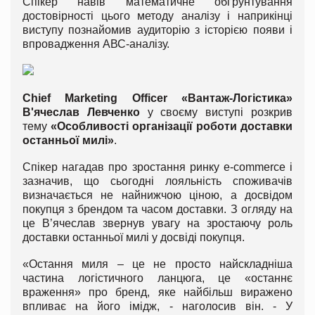
Спікер навів математичне обґрунтування
достовірності цього методу аналізу і наприкінці
виступу познайомив аудиторію з історією появи і
впровадження АВС-аналізу.
Chief Marketing Officer «Вантаж-Логістика»
В'ячеслав
Левченко
у своєму виступі розкрив
тему
«Особливості організації роботи доставки
останньої милі»
.
Спікер нагадав про зростання ринку e-commerce і
зазначив, що сьогодні лояльність споживачів
визначається не найнижчою ціною, а досвідом
покупця з брендом та часом доставки. З огляду на
це В’ячеслав звернув увагу на зростаючу роль
доставки останньої милі у досвіді покупця.
«Остання миля – це не просто найскладніша
частина логістичного ланцюга, це «останнє
враження» про бренд, яке найбільш виражено
впливає на його імідж, - наголосив він. - У