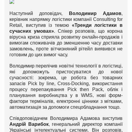
Наступний доповідач,
Володимир Адамов
,
керівник напрямку логістики компанії Consulting for
Retail, виступив із темою
«Тренди логістики в
сучасних умовах»
. Спікер розповів, що корона
вірусна криза сприяла розвитку онлайн-продажів і
вимогам споживачів до зменшенню часу доставки
замовлень, проте вітчизняний рітейл виявився не
готовим до цих вимог часу.
Володимир перелічив новітні технології в логістиці,
які допоможуть пристосуватися до нової
сучасності: зокрема, це робота без товарних
запасів Pick by line, Cross-Docking, використання
процесу перепакування Pick then Pack, облік і
планування виробництва у в WMS, нові форм-
фактори терміналів, електронні цінники з мітками,
автоматизація за допомоги спецобладнання тощо.
Співдоповідачем Володимира Адамова виступив
Андрій Варибок
, генеральний директор компанії
Українські інтелектуальні системи. Він розповів,