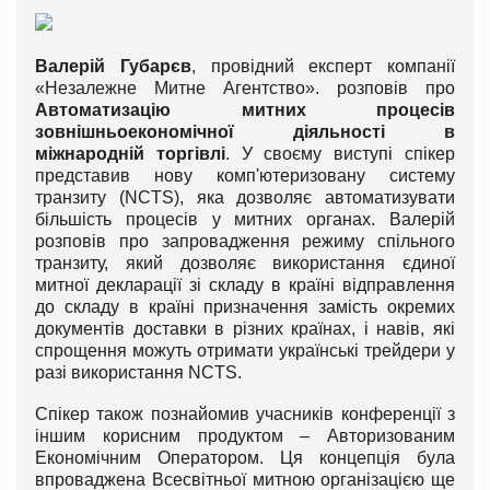
Валерій Губарєв
, провідний експерт компанії
«Незалежне Митне Агентство». розповів про
Автоматизацію митних процесів
зовнішньоекономічної діяльності в
міжнародній торгівлі
. У своєму виступі спікер
представив нову комп'ютеризовану систему
транзиту (NCTS), яка дозволяє автоматизувати
більшість процесів у митних органах. Валерій
розповів про запровадження режиму спільного
транзиту, який дозволяє використання єдиної
митної декларації зі складу в країні відправлення
до складу в країні призначення замість окремих
документів доставки в різних країнах, і навів, які
спрощення можуть отримати українські трейдери у
разі використання NCTS.
Спікер також познайомив учасників конференції з
іншим корисним продуктом – Авторизованим
Економічним Оператором. Ця концепція була
впроваджена Всесвітньої митною організацією ще