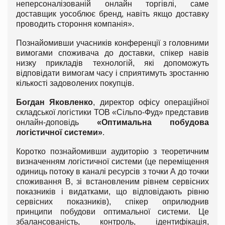
неперсоналізованій онлайн торгівлі, саме
доставщик уособлює бренд, навіть якщо доставку
проводить стороння компанія».
Познайомивши учасників конференції з головними
вимогами споживача до доставки, спікер навів
низку прикладів технологій, які допоможуть
відповідати вимогам часу і сприятимуть зростанню
кількості задоволених покупців.
Богдан Яковленко
, директор офісу операційної
складської логістики ТОВ «Сільпо-Фуд» представив
онлайн-доповідь
«Оптимальна побудова
логістичної системи»
.
Коротко познайомивши аудиторію з теоретичним
визначенням логістичної системи (це переміщення
одиниць потоку в каналі ресурсів з точки А до точки
споживання В, зі встановленим рівнем сервісних
показників і видатками, що відповідають рівню
сервісних показників), спікер оприлюднив
принципи побудови оптимальної системи. Це
збалансованість, контроль, ідентифікація,