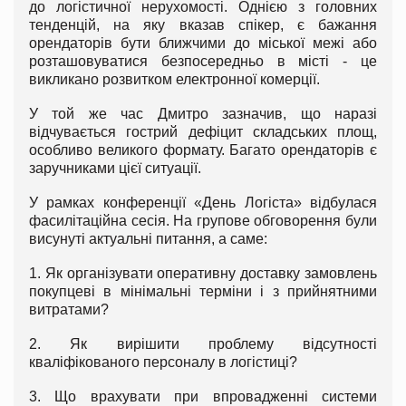
до логістичної нерухомості. Однією з головних
тенденцій, на яку вказав спікер, є бажання
орендаторів бути ближчими до міської межі або
розташовуватися безпосередньо в місті - це
викликано розвитком електронної комерції.
У той же час Дмитро зазначив, що наразі
відчувається гострий дефіцит складських площ,
особливо великого формату. Багато орендаторів є
заручниками цієї ситуації.
У рамках конференції «День Логіста» відбулася
фасилітаційна сесія. На групове обговорення були
висунуті актуальні питання, а саме:
1. Як організувати оперативну доставку замовлень
покупцеві в мінімальні терміни і з прийнятними
витратами?
2. Як вирішити проблему відсутності
кваліфікованого персоналу в логістиці?
3. Що врахувати при впровадженні системи