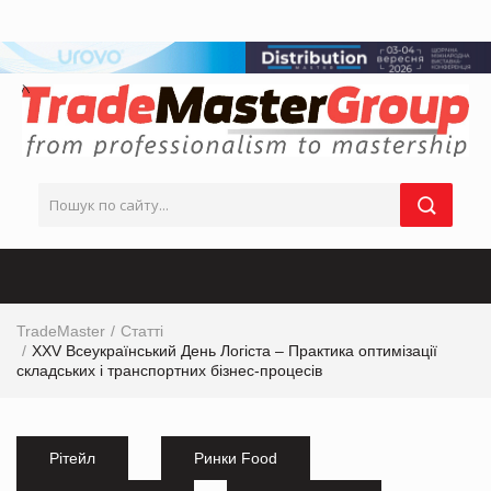
TradeMaster
Статті
XXV Всеукраїнський День Логіста – Практика оптимізації
складських і транспортних бізнес-процесів
Рітейл
Ринки Food