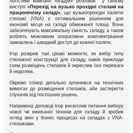
логістики компанії «БаДМ» розповів у своєму
виступі
«Перехід на вузько прохідні стелажі на
працюючому складі»
, що вузькопрохідні палетні
стелажі (VNA) є оптимальним рішенням для
економії місця на складі обмеженої площі. Вони
забезпечують максимальну ємність складу, а також
роблять можливим оперативне комплектування
замовлень і швидкий доступ до кожної палети.
Ігор розкрив такі цікаві моменти, як вибір типу
стелажної конструкції для складу, навів приклади
схем розміщень стелажів й окреслив їхні переваги
й недоліки.
Окремо спікер детально зупинився на технічних
вимогах до розміщення стелажів, аби застерегти
слухачів від поспішних рішень.
Наприкінці доповіді Ігор висвітлив питання вибору
нової чи вживаної техніки для складу й зробив
огляд змін у бізнес процесах на складах з VNA-
стелажами.