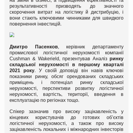
на зміни в бізнесі, а підвищення ефективності та
результативності призводять до значного
скорочення витрат на логістику й дистрибуцію, і
вони стають ключовими чинниками для швидкого
повернення інвестицій.
Дмитро Пасенков
, керівник департаменту
промислової логістичної нерухомості компанії
Cushman & Wakerield, презентував Аналіз
ринку
складської нерухомості в першому кварталі
2021 року
. У своїй доповіді він навів ключові
показники ринку, обсяг орендованих складських
приміщень і потенціал ринку складської
нерухомості, перспективи розвитку логістичної
нерухомості, вартість, території, введення в
експлуатацію по регіонах тощо.
Спікер зазначив про високу зацікавленість у
кінцевих користувачів до готових об’єктів
логістичної нерухомості, а також про високу
зацікавленість локальних і міжнародних інвесторів