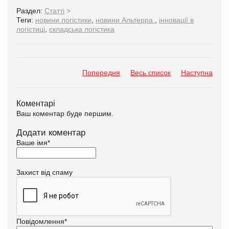
Раздел:
Статті
>
Теги:
новини логістики
,
новини Альтерра
,
інновації в
логістиці
,
складська логістика
Попередня
Весь список
Наступна
Коментарі
Ваш коментар буде першим.
Додати коментар
Ваше імя
*
Захист від спаму
Повідомлення
*