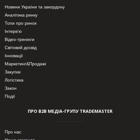
Новини України та закордону
Аналітика ринку
Топи про ринок
Інтерв’ю
Відео-тренінги
Світовий досвід
Інновації
Маркетинг&Продажі
Закупки
Логістика
Закон
Події
ПРО В2В МЕДІА-ГРУПУ TRADEMASTER
Про нас
Наша команда