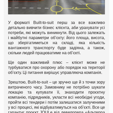
У форматі Built-to-suit перш за все важливо
детально вивчити бізнес клієнта, аби урахувати усі
потреби, які можуть виникнути. Від цього залежать
і майбутні параметри об’єкту: його площа, висота,
що зберігатиметься на складі, яка кількість
вантажного транспорту буде задіяна, а також,
скільки людей працюватиме на об’єкті.
Ще один важливий плюс – клієнт може не
турбуватися про охорону або порядок на території
об’єкту. Ці питання вирішує управляюча компанія.
Зрештою, Built-to-suit – це зручно ще й з точки зору
витраченого часу. Замовнику не потрібно шукати
локацію та купувати її, знаходити проєктну
компанію, підрядників, укласти всі необхідні угоди,
пройти всі тендери і потім залишатися залученими
у всі процесі, які відбуватимуться на об’єкті. Все це
гарантує проєкт JOULe від девелопера «Альтерра