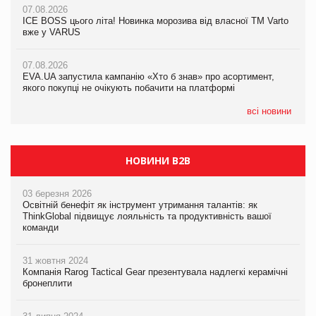
07.08.2026
Продажі Hugo Boss впали на 9%
ICE BOSS цього літа! Новинка морозива від власної ТМ Varto
06.08.2026
вже у VARUS
Смачна новинка для хвостатих: у VARUS з’явилися паучі
07.08.2026
Varto Paw expert від власної ТМ Varto!
Франція заборонила рекламні дзвінки без згоди клієнтів
07.08.2026
EVA.UA запустила кампанію «Хто б знав» про асортимент,
05.08.2026
якого покупці не очікують побачити на платформі
Мережа супермаркетів VARUS купує мережу магазинів
формату convenience store КОЛО: об’єднана компанія
налічуватиме 374 магазини
всі новини
НОВИНИ B2B
03 березня 2026
Освітній бенефіт як інструмент утримання талантів: як
ThinkGlobal підвищує лояльність та продуктивність вашої
команди
31 жовтня 2024
Компанія Rarog Tactical Gear презентувала надлегкі керамічні
бронеплити