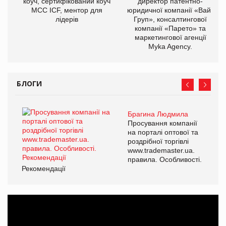
коуч, сертифікований коуч
директор патентно-
МСС ICF, ментор для
юридичної компанії «Вайз
лідерів
Груп», консалтингової
компанії «Парето» та
маркетингової агенції
Myka Agency.
БЛОГИ
Брагина Людмила
Просування компанії
на порталі оптової та
роздрібної торгівлі
www.trademaster.ua.
правила. Особливості.
Рекомендації