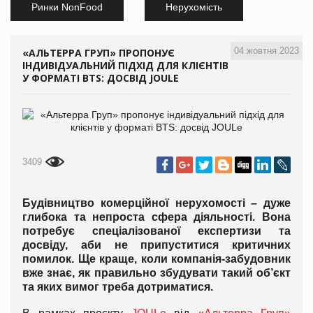
Ринки NonFood
Нерухомість
04 жовтня 2023
«АЛЬТЕРРА ГРУП» ПРОПОНУЄ
ІНДИВІДУАЛЬНИЙ ПІДХІД ДЛЯ КЛІЄНТІВ
У ФОРМАТІ BTS: ДОСВІД JOULE
3409
Будівництво комерційної нерухомості – дуже
глибока та непроста сфера діяльності. Вона
потребує спеціалізованої експертизи та
досвіду, аби не припуститися критичних
помилок. Ще краще, коли компанія-забудовник
вже знає, як правильно збудувати такий об’єкт
та яких вимог треба дотриматися.