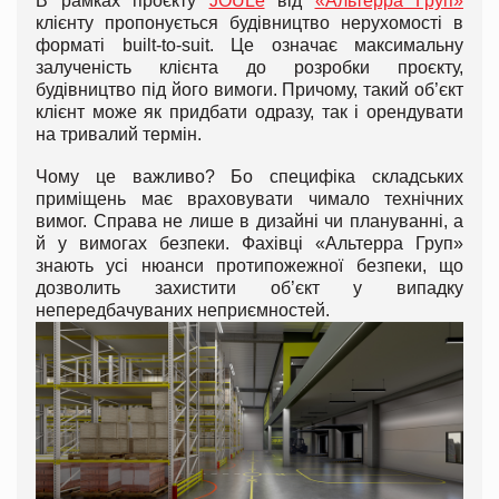
В рамках проєкту
JOULe
від
«Альтерра Груп»
клієнту пропонується будівництво нерухомості в
форматі built-to-suit. Це означає максимальну
залученість клієнта до розробки проєкту,
будівництво під його вимоги. Причому, такий об’єкт
клієнт може як придбати одразу, так і орендувати
на тривалий термін.
Чому це важливо? Бо специфіка складських
приміщень має враховувати чимало технічних
вимог. Справа не лише в дизайні чи плануванні, а
й у вимогах безпеки. Фахівці «Альтерра Груп»
знають усі нюанси протипожежної безпеки, що
дозволить захистити об’єкт у випадку
непередбачуваних неприємностей.