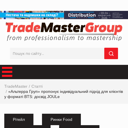
TradeMaster
Статті
«Альтерра Груп» пропонує індивідуальний підхід для клієнтів
у форматі BTS: досвід JOULe
Рітейл
Ринки Food