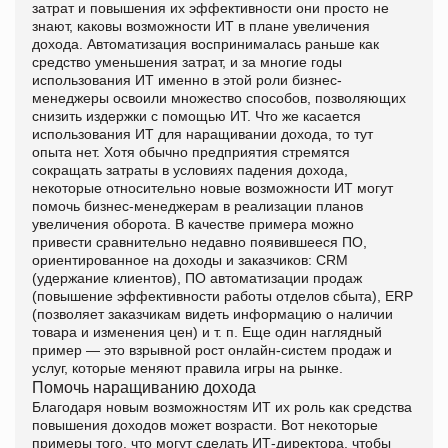
затрат и повышения их эффективности они просто не
знают, каковы возможности ИТ в плане увеличения
дохода. Автоматизация воспринималась раньше как
средство уменьшения затрат, и за многие годы
использования ИТ именно в этой роли бизнес-
менеджеры освоили множество способов, позволяющих
снизить издержки с помощью ИТ. Что же касается
использования ИТ для наращивании дохода, то тут
опыта нет. Хотя обычно предприятия стремятся
сокращать затраты в условиях падения дохода,
некоторые относительно новые возможности ИТ могут
помочь бизнес-менеджерам в реализации планов
увеличения оборота. В качестве примера можно
привести сравнительно недавно появившееся ПО,
ориентированное на доходы и заказчиков: CRM
(удержание клиентов), ПО автоматизации продаж
(повышение эффективности работы отделов сбыта), ERP
(позволяет заказчикам видеть информацию о наличии
товара и изменения цен) и т. п. Еще один наглядный
пример — это взрывной рост онлайн-систем продаж и
услуг, которые меняют правила игры на рынке.
Помочь наращиванию дохода
Благодаря новым возможностям ИТ их роль как средства
повышения доходов может возрасти. Вот некоторые
примеры того, что могут сделать ИТ-директора, чтобы