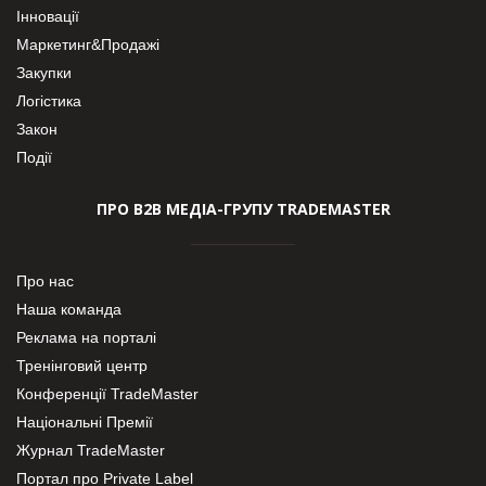
Інновації
Маркетинг&Продажі
Закупки
Логістика
Закон
Події
ПРО В2В МЕДІА-ГРУПУ TRADEMASTER
Про нас
Наша команда
Реклама на порталі
Тренінговий центр
Конференції TradeMaster
Національні Премії
Журнал TradeMaster
Портал про Private Label