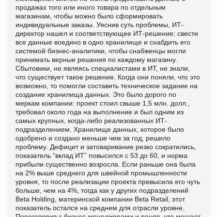
продажах того или иного товара по отдельным
магазинам, чтобы можно было сформировать
индивидуальные заказы. Уяснив суть проблемы, ИТ-
директор нашел и соответствующее ИТ-решение: свести
все данные воедино в одно хранилище и снабдить его
системой бизнес-аналитики, чтобы снабженцы могли
принимать верные решения по каждому магазину.
Сбытовики, не являясь специалистами в ИТ, не знали,
что существует такое решение. Когда они поняли, что это
возможно, то помогли составить техническое задание на
создание хранилища данных. Это было дорого по
меркам компании: проект стоил свыше 1,5 млн. долл.,
требовал около года на выполнение и был одним из
самых крупных, когда-либо реализованных ИТ-
подразделением. Хранилище данных, которое было
одобрено и создано меньше чем за год, решило
проблему. Дефицит и затоваривание резко сократились,
показатель “вклад ИТ” повысился с 53 до 60, и норма
прибыли существенно возросла. Если раньше она была
на 2% выше среднего для швейной промышленности
уровня, то после реализации проекта превысила его чуть
больше, чем на 4%, тогда как у других подразделений
Beta Holding, материнской компании Beta Retail, этот
показатель остался на среднем для отрасли уровне.
Переговорив с бизнес-менеджерами и поняв, что мешает