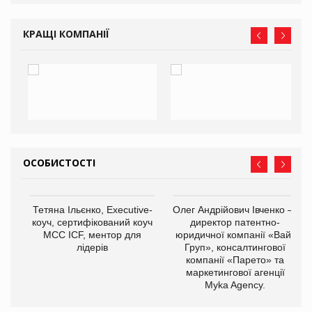
КРАЩІ КОМПАНІЇ
ОСОБИСТОСТІ
,
Тетяна Ільєнко, Executive-
Олег Андрійович Івченко —
ОВ
коуч, сертифікований коуч
директор патентно-
МСС ICF, ментор для
юридичної компанії «Вайз
лідерів
Груп», консалтингової
компанії «Парето» та
маркетингової агенції
Myka Agency.