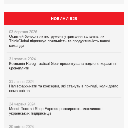
якого покупці не очікують побачити на платформі
НОВИНИ B2B
03 березня 2026
Освітній бенефіт як інструмент утримання талантів: як
ThinkGlobal підвищує лояльність та продуктивність вашої
команди
31 жовтня 2024
Компанія Rarog Tactical Gear презентувала надлегкі керамічні
бронеплити
31 липня 2024
Напівфабрикати та консерви, які стануть в пригоді, коли довго
нема світла
24 червня 2024
Meest Пошта і Shop-Express розширюють можливості
українських підприємців
30 квітня 2024