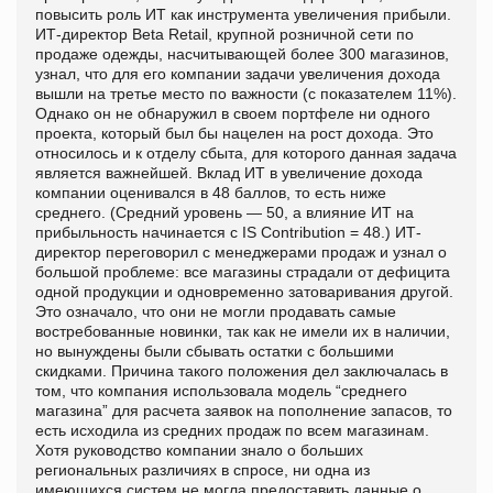
повысить роль ИТ как инструмента увеличения прибыли.
ИТ-директор Beta Retail, крупной розничной сети по
продаже одежды, насчитывающей более 300 магазинов,
узнал, что для его компании задачи увеличения дохода
вышли на третье место по важности (с показателем 11%).
Однако он не обнаружил в своем портфеле ни одного
проекта, который был бы нацелен на рост дохода. Это
относилось и к отделу сбыта, для которого данная задача
является важнейшей. Вклад ИТ в увеличение дохода
компании оценивался в 48 баллов, то есть ниже
среднего. (Средний уровень — 50, а влияние ИТ на
прибыльность начинается с IS Contribution = 48.) ИТ-
директор переговорил с менеджерами продаж и узнал о
большой проблеме: все магазины страдали от дефицита
одной продукции и одновременно затоваривания другой.
Это означало, что они не могли продавать самые
востребованные новинки, так как не имели их в наличии,
но вынуждены были сбывать остатки с большими
скидками. Причина такого положения дел заключалась в
том, что компания использовала модель “среднего
магазина” для расчета заявок на пополнение запасов, то
есть исходила из средних продаж по всем магазинам.
Хотя руководство компании знало о больших
региональных различиях в спросе, ни одна из
имеющихся систем не могла предоставить данные о