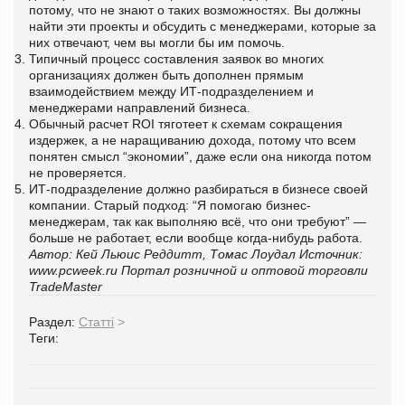
потому, что не знают о таких возможностях. Вы должны
найти эти проекты и обсудить с менеджерами, которые за
них отвечают, чем вы могли бы им помочь.
Типичный процесс составления заявок во многих
организациях должен быть дополнен прямым
взаимодействием между ИТ-подразделением и
менеджерами направлений бизнеса.
Обычный расчет ROI тяготеет к схемам сокращения
издержек, а не наращиванию дохода, потому что всем
понятен смысл “экономии”, даже если она никогда потом
не проверяется.
ИТ-подразделение должно разбираться в бизнесе своей
компании. Старый подход: “Я помогаю бизнес-
менеджерам, так как выполняю всё, что они требуют” —
больше не работает, если вообще когда-нибудь работа.
Автор: Кей Льюис Реддитт, Томас Лоудал
Источник:
www.pcweek.ru
Портал розничной и оптовой торговли
TradeMaster
Раздел:
Статті
>
Теги: