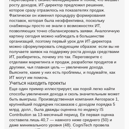
росту доходов, ИТ-директор предложил решение,
которое сразу отразилось на показателях продаж.
Фактически он изменил процедуру формирования
поставок, которая была неэффективна, поскольку
снабженцы просто не знали о возможностях ИТ,
позволяющих точно сбалансировать заявки. Аналогичную
картину сегодня можно наблюдать в большинстве
организаций, поэтому первый урок для ИТ-директора
можно сформулировать следующим образом: если вы не
получаете заявок на поддержку роста дохода средствами
ИТ, разберитесь, почему это так. Переговорите с
отделами маркетинга и продаж, разработки продуктов и
другими, чья главная цель — увеличение дохода.
Выясните, какие у них есть проблемы, и подумайте, как
ИТ могут им помочь.
Учиться находить проекты
Еще один пример иллюстрирует, как порой легко найти
способы увеличения дохода и сколь значительным может
быть выигрыш. Производственная компания Aerospace 1,
крупнейший подрядчик госзаказов с доходом порядка 5
млрд. долл., была дважды оценена по индексу IS
Contribution за 13-месячный период. Ее первая оценка
составила лишь 40,7 — намного ниже среднего (50) и
даже минимального уровня (48). CogniTech провела