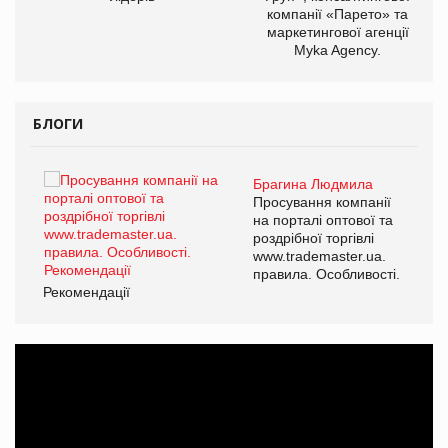
компанії «Парето» та
маркетингової агенції
Myka Agency.
БЛОГИ
Брагина Людмила
ї
Просування компанії
а
на порталі оптової та
роздрібної торгівлі
www.trademaster.ua.
і.
правила. Особливості.
Рекомендації
Ре