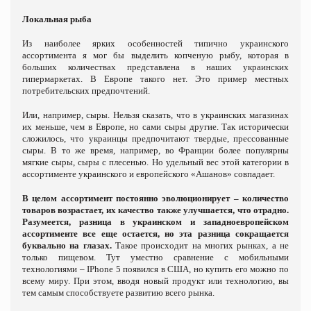
Локальная рыба
Из наиболее ярких особенностей типично украинского
ассортимента я мог бы выделить копченую рыбу, которая в
больших количествах представлена в наших украинских
гипермаркетах. В Европе такого нет. Это пример местных
потребительских предпочтений.
Или, например, сыры. Нельзя сказать, что в украинских магазинах
их меньше, чем в Европе, но сами сыры другие. Так исторически
сложилось, что украинцы предпочитают твердые, прессованные
сыры. В то же время, например, во Франции более популярны
мягкие сыры, сыры с плесенью. Но удельный вес этой категории в
ассортименте украинского и европейского «Ашанов» совпадает.
В целом ассортимент постоянно эволюционирует – количество
товаров возрастает, их качество также улучшается, что отрадно.
Разумеется, разница в украинском и западноевропейском
ассортименте все еще остается, но эта разница сокращается
буквально на глазах.
Такое происходит на многих рынках, а не
только пищевом. Тут уместно сравнение с мобильными
технологиями – IPhone 5 появился в США, но купить его можно по
всему миру. При этом, вводя новый продукт или технологию, вы
тем самым способствуете развитию всего рынка.