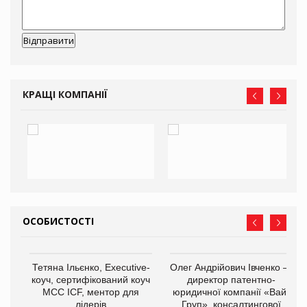
КРАЩІ КОМПАНІЇ
ОСОБИСТОСТІ
,
Тетяна Ільєнко, Executive-
Олег Андрійович Івченко —
ОВ
коуч, сертифікований коуч
директор патентно-
МСС ICF, ментор для
юридичної компанії «Вайз
лідерів
Груп», консалтингової