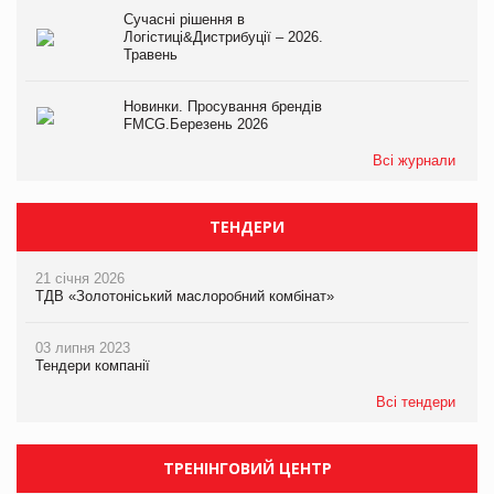
Сучасні рішення в
Логістиці&Дистрибуції – 2026.
Травень
Новинки. Просування брендів
FMCG.Березень 2026
Всі журнали
ТЕНДЕРИ
21 січня 2026
ТДВ «Золотоніський маслоробний комбінат»
03 липня 2023
Тендери компанії
Всі тендери
ТРЕНІНГОВИЙ ЦЕНТР