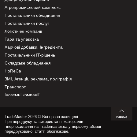
Агропромисловий комплекс
Постачальники обладнання
Постачальники послуг
Логістичні компанії
Тара та упаковка
Харчові добавки. Інгредієнти.
Постачальники IT-рішень
Складське обладнання
HoReCa
ЗМІ, Агенції, реклама, поліграфія
Транспорт
Іноземні компанії
TradeMaster 2026 © Всі права захищені.
При передруку та використанні матеріалів
гіперпосилання на Trademaster.ua у першому абзаці
передрукованої статті обов'язкове.