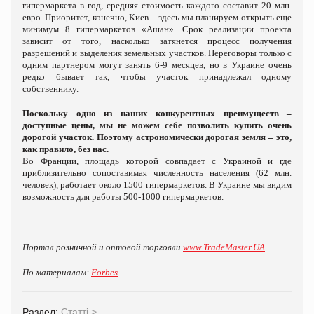
гипермаркета в год, средняя стоимость каждого составит 20 млн.
евро. Приоритет, конечно, Киев – здесь мы планируем открыть еще
минимум 8 гипермаркетов «Ашан». Срок реализации проекта
зависит от того, насколько затянется процесс получения
разрешений и выделения земельных участков. Переговоры только с
одним партнером могут занять 6-9 месяцев, но в Украине очень
редко бывает так, чтобы участок принадлежал одному
собственнику.
Поскольку одно из наших конкурентных преимуществ –
доступные цены, мы не можем себе позволить купить очень
дорогой участок. Поэтому астрономически дорогая земля – это,
как правило, без нас.
Во Франции, площадь которой совпадает с Украиной и где
приблизительно сопоставимая численность населения (62 млн.
человек), работает около 1500 гипермаркетов. В Украине мы видим
возможность для работы 500-1000 гипермаркетов.
Портал розничной и оптовой торговли
www.TradeMaster.UA
По материалам:
Forbes
Раздел:
Статті
>