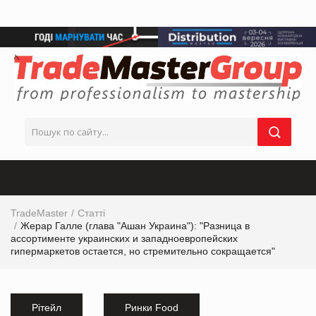
TradeMaster
Статті
Жерар Галле (глава "Ашан Украина"): "Разница в
ассортименте украинских и западноевропейских
гипермаркетов остается, но стремительно сокращается"
Рітейл
Ринки Food