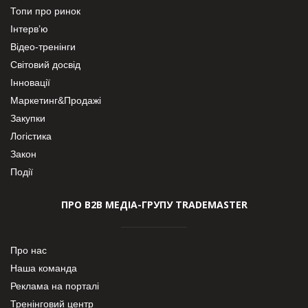
Топи про ринок
Інтерв’ю
Відео-тренінги
Світовий досвід
Інновації
Маркетинг&Продажі
Закупки
Логістика
Закон
Події
ПРО В2В МЕДІА-ГРУПУ TRADEMASTER
Про нас
Наша команда
Реклама на порталі
Тренінговий центр