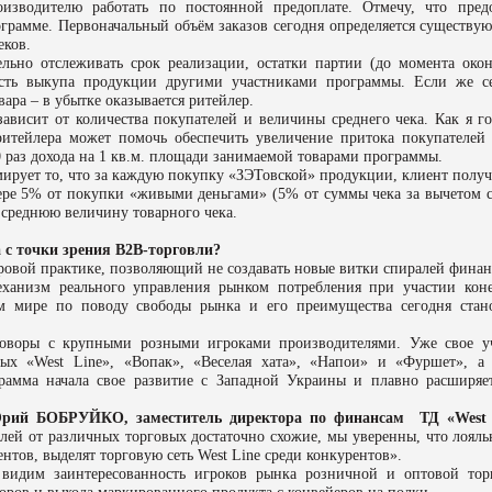
роизводителю работать по постоянной предоплате.
Отмечу, что
пред
рограмме. Первоначальный объём заказов сегодня определяется существ
еков.
ельно отслеживать срок реализации, остатки партии (до момента око
ость выкупа продукции другими участниками программы. Если же с
вара – в убытке оказывается ритейлер.
ависит от количества покупателей и величины среднего чека. Как я г
ритейлера может помочь обеспечить увеличение притока покупателей
0 раз дохода на 1 кв.м. площади занимаемой товарами программы.
мирует то, что за каждую покупку «ЗЭТовской» продукции, клиент получ
мере 5% от покупки «живыми деньгами» (5% от суммы чека за вычетом 
а среднюю величину товарного чека.
 с точки зрения В2В-торговли?
ровой практике, позволяющий не создавать новые витки спиралей фина
ханизм реального управления рынком потребления при участии кон
сем мире по поводу свободы рынка и его преимущества сегодня стан
говоры с крупными розными игроками производителями. Уже свое у
рых «West Line», «Вопак», «Веселая хата», «Напои» и «Фуршет», а
рамма начала свое развитие с Западной Украины и плавно расширяе
рий БОБРУЙКО, заместитель директора по финансам
ТД «West
елей от различных торговых достаточно схожие, мы уверенны, что лояль
тов, выделят торговую сеть West Line среди конкурентов».
видим заинтересованность игроков рынка розничной и оптовой тор