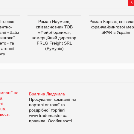
 Івченко —
Роман Наумчев,
Роман Корсак, співвла
ентно-
співзасновник ТОВ
франчайзингової мер
нії «Вайз
«ФейрЛоджикс»,
SPAR в Україні
тингової
комерційний директор
ето» та
FRLG Freight SRL
 агенції
(Румунія)
cy.
Брагина Людмила
Просування компанії на
порталі оптової та
роздрібної торгівлі
www.trademaster.ua.
правила. Особливості.
Рекомендації