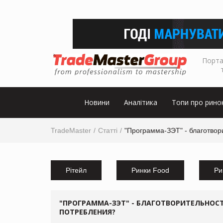
Порта
Новини
Аналітика
Топи про рино
TradeMaster
Статті
"Программа-ЗЭТ" - благотво
Рітейл
Ринки Food
Ри
"ПРОГРАММА-ЗЭТ" - БЛАГОТВОРИТЕЛЬНОС
ПОТРЕБЛЕНИЯ?