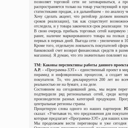
позволяет торговой сети не затовариваться, а п
распространяется только на товар участвующий в п
статистиками продаж, а в дальнейшем – по анализу ч
Хочу сделать акцент, что ритейлер должен внимат
сроков реализации), так как существует возможн
отследила, и у товара закончился срок реализации
то
В свою очередь прибыль торговых сетей напрямую з
ранее, наличие маркированного товара на полках 
первых в первых дней.
Выгода сети - увеличение в 1
Кроме того, отдельную лояльность покупателей сфор
банковский счет возврат финансовых средств в раз
магазина). Я думаю, что это значительно повлияет н
ТМ: Каковы перспективы работы данного проекта
А.Р.
- «Программа-ЗЭТ» - единственный проект в ми
пирамид и инфляционных процессов, а создает ме
покупателя. То, что декларируется 200 лет во в
реальностью не на бумаге, а на деле.
Состоянием на сегодняшний день, мы ведем пере
подтвердили ряд региональных сетей, среди кото
производители разных категорий продукции. Прог
центральные регионы страны.
Процитирую слова одного из наших партнеров:
Ю
сказал: «Учитывая то, что предложения для покупат
которые предлагает «Программа-ЗЭТ» для наших клиен
Мы продолжаем вести переговоры и уже сегодня 