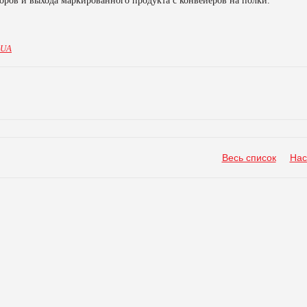
оров и выхода маркированного продукта с конвейеров на полки.
.UA
Весь список
Нас