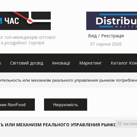
Вхід
Реєстрація
л топ-менеджерів оптової
та роздрібної торгівлі
07 серпня 2026
к
Світовий досвід
Інновації
Маркетинг
Каталог Ком
рительность или механизм реального управления рынком потребле
нки NonFood
Нерухомість
22 листоп
ТЬ ИЛИ МЕХАНИЗМ РЕАЛЬНОГО УПРАВЛЕНИЯ РЫНКОМ