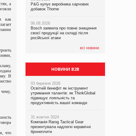
тях, а
P&G купує виробника харчових
P&G купує виробника харчових
рговли
добавок Thorne
добавок Thorne
05.08.2026
Смачне поповнення дитячого меню:
я как
06.08.2026
06.08.2026
у VARUS з’явилися новинки від ТМ
лагает
Bosch заявила про повне знищення
Bosch заявила про повне знищення
ТОКЕРИ
мпании
своєї продукції на складі після
своєї продукції на складі після
російської атаки
російської атаки
05.08.2026
Сергій Лісунов про заморожені
всі новини
троить
хлібобулочні вироби на
иями,
PrivateLabel&FMCG Master 2026
кламу,
НОВИНИ B2B
оздана
аму. В
чество
03 березня 2026
Освітній бенефіт як інструмент
 чему,
утримання талантів: як ThinkGlobal
підвищує лояльність та
продуктивність вашої команди
31 жовтня 2024
жность
Компанія Rarog Tactical Gear
говора
презентувала надлегкі керамічні
бронеплити
и, что