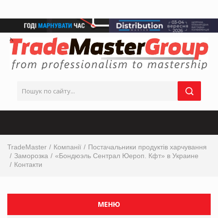
TradeMaster
Компанії
Постачальники продуктів харчування
Заморозка
«Бондюэль Сентрал Юероп. Кфт» в Украине
Контакти
МЕНЮ