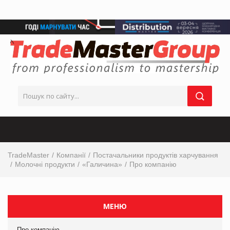
TradeMaster
Компанії
Постачальники продуктів харчування
Молочні продукти
«Галичина»
Про компанію
МЕНЮ
Про компанію