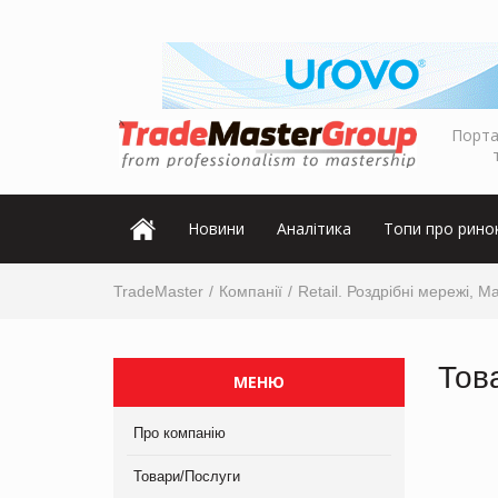
Порта
Новини
Аналітика
Топи про рино
TradeMaster
Компанії
Retail. Роздрібні мережі, М
Тов
МЕНЮ
Про компанію
Товари/Послуги