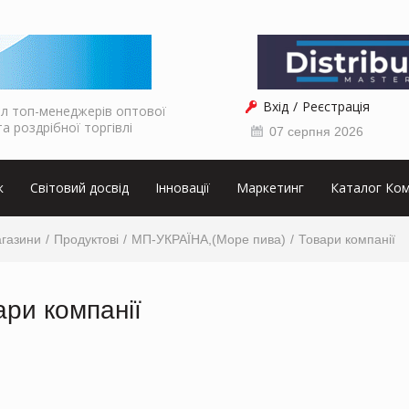
Вхід
Реєстрація
л топ-менеджерів оптової
та роздрібної торгівлі
07 серпня 2026
к
Світовий досвід
Інновації
Маркетинг
Каталог Ком
агазини
Продуктові
МП-УКРАЇНА,(Море пива)
Товари компанії
ари компанії