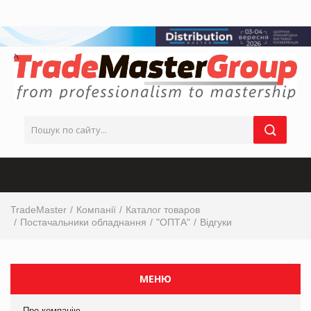
TradeMaster
Компанії
Каталог товаров
Постачальники обладнання
"ОПТА"
Відгуки
МЕНЮ
Про компанію