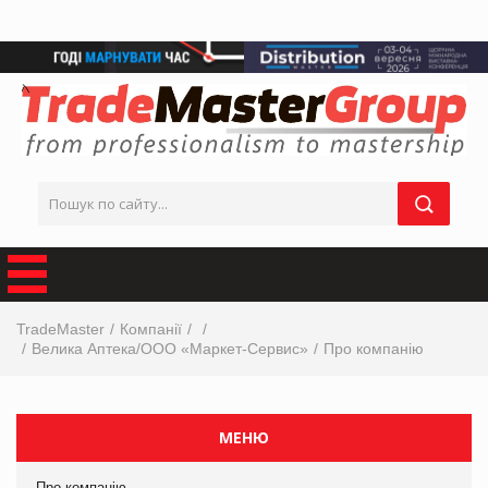
TradeMaster
Компанії
Велика Аптека/ООО «Маркет-Сервис»
Про компанію
МЕНЮ
Про компанію