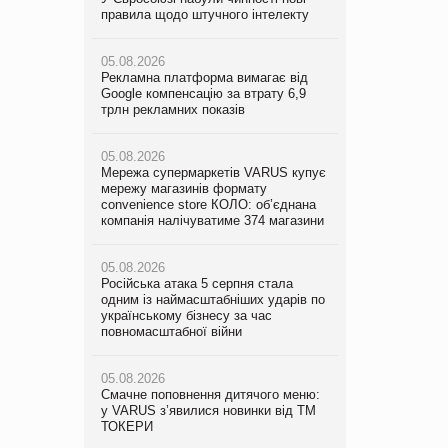
правила щодо штучного інтелекту
мережу магазинів формату
правила щодо штучного інтелекту
convenience store КОЛО: об’єднана
компанія налічуватиме 374 магазини
05.08.2026
05.08.2026
Рекламна платформа вимагає від
Рекламна платформа вимагає від
Google компенсацію за втрату 6,9
05.08.2026
Google компенсацію за втрату 6,9
трлн рекламних показів
Російська атака 5 серпня стала
трлн рекламних показів
одним із наймасштабніших ударів по
українському бізнесу за час
05.08.2026
05.08.2026
повномасштабної війни
Мережа супермаркетів VARUS купує
Adidas витратила понад $1 млрд на
мережу магазинів формату
маркетинг за квартал
convenience store КОЛО: об’єднана
05.08.2026
компанія налічуватиме 374 магазини
Смачне поповнення дитячого меню:
05.08.2026
у VARUS з’явилися новинки від ТМ
Amazon звинуватили у недостовірній
ТОКЕРИ
05.08.2026
рекламі екологічних продуктів
Російська атака 5 серпня стала
одним із наймасштабніших ударів по
05.08.2026
05.08.2026
українському бізнесу за час
Сергій Лісунов про заморожені
AstraZeneca обговорює найбільшу
повномасштабної війни
хлібобулочні вироби на
угоду десятиліття
PrivateLabel&FMCG Master 2026
05.08.2026
Смачне поповнення дитячого меню:
04.08.2026
у VARUS з’явилися новинки від ТМ
Через атаку РФ у Дніпрі пошкоджено
ТОКЕРИ
склад шоколаду Millennium