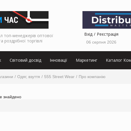
Вхід
Реєстрація
л топ-менеджерів оптової
та роздрібної торгівлі
06 серпня 2026
к
Світовий досвід
Інновації
Маркетинг
Каталог Ком
агазини
Одяг, взуття
555 Street Wear
Про компанію
не знайдено