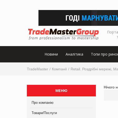
Порта
Новини
Аналітика
Топи про рино
TradeMaster
Компанії
Retail. Роздрібні мережі, М
Нічого 
МЕНЮ
Про компанію
Товари/Послуги