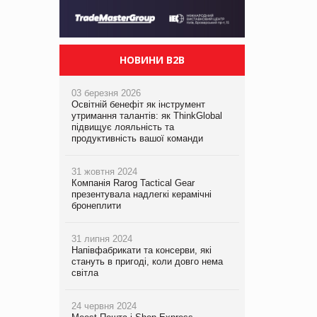
НОВИНИ B2B
03 березня 2026
Освітній бенефіт як інструмент
утримання талантів: як ThinkGlobal
підвищує лояльність та
продуктивність вашої команди
31 жовтня 2024
Компанія Rarog Tactical Gear
презентувала надлегкі керамічні
бронеплити
31 липня 2024
Напівфабрикати та консерви, які
стануть в пригоді, коли довго нема
світла
24 червня 2024