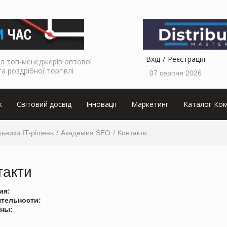
Вхід
Реєстрація
л топ-менеджерів оптової
та роздрібної торгівлі
07 серпня 2026
к
Світовий досвід
Інновації
Маркетинг
Каталог Ком
ьники IT-рішень
Академия SEO
Контакти
такти
ия:
ятельности:
ны: