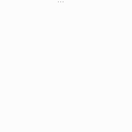
, , ,