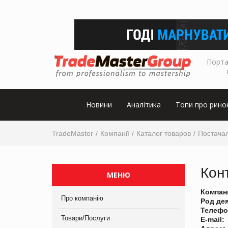
Порта
Новини
Аналітика
Топи про рино
TradeMaster
Компанії
Каталог товаров
Постачал
Кон
МЕНЮ
Компан
Про компанію
Род де
Телефо
Товари/Послуги
E-mail: