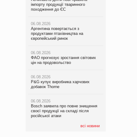
імпорту продукції тваринного
VARUS з’явилися паучі Varto Paw
імпорту продукції тваринного
походження до ЄС
expert від власної ТМ Varto!
походження до ЄС
06.08.2026
05.08.2026
06.08.2026
Аргентина повертається з
Мережа супермаркетів VARUS купує
Аргентина повертається з
продуктами птахівництва на
мережу магазинів формату
продуктами птахівництва на
європейський ринок
convenience store КОЛО: об’єднана
європейський ринок
компанія налічуватиме 374 магазини
06.08.2026
06.08.2026
ФАО прогнозує зростання світових
05.08.2026
ФАО прогнозує зростання світових
цін на продовольство
Російська атака 5 серпня стала
цін на продовольство
одним із наймасштабніших ударів по
українському бізнесу за час
06.08.2026
06.08.2026
повномасштабної війни
P&G купує виробника харчових
P&G купує виробника харчових
добавок Thorne
добавок Thorne
05.08.2026
Смачне поповнення дитячого меню:
06.08.2026
06.08.2026
у VARUS з’явилися новинки від ТМ
Bosch заявила про повне знищення
Bosch заявила про повне знищення
ТОКЕРИ
своєї продукції на складі після
своєї продукції на складі після
російської атаки
російської атаки
05.08.2026
Сергій Лісунов про заморожені
всі новини
хлібобулочні вироби на
PrivateLabel&FMCG Master 2026