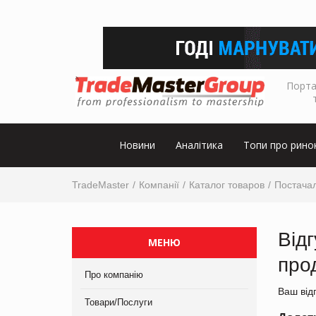
Порта
Новини
Аналітика
Топи про рино
TradeMaster
Компанії
Каталог товаров
Постачал
Від
МЕНЮ
про
Про компанію
Ваш від
Товари/Послуги