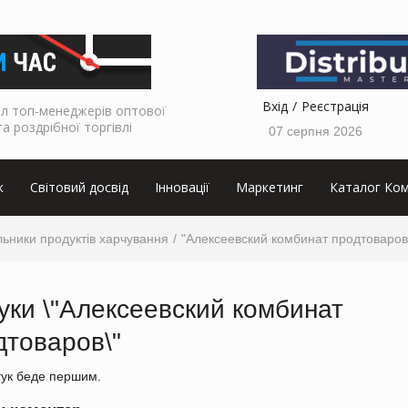
Вхід
Реєстрація
л топ-менеджерів оптової
та роздрібної торгівлі
07 серпня 2026
к
Світовий досвід
Інновації
Маркетинг
Каталог Ком
ьники продуктів харчування
"Алексеевский комбинат продтоваров
гуки \"Алексеевский комбинат
дтоваров\"
гук беде першим.