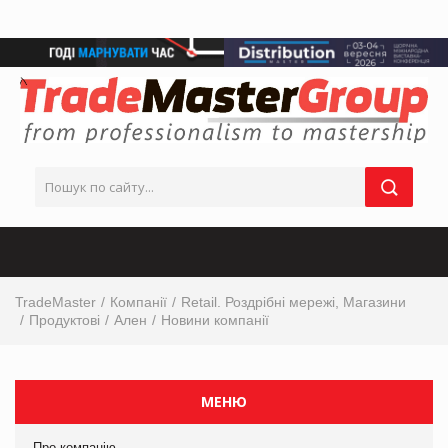
TradeMaster
Компанії
Retail. Роздрібні мережі, Магазини
Продуктові
Ален
Новини компанії
МЕНЮ
Про компанію