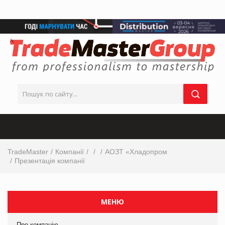
TradeMaster
Компанії
АОЗТ «Хладопром
Презентація компанії
МЕНЮ
Про компанію