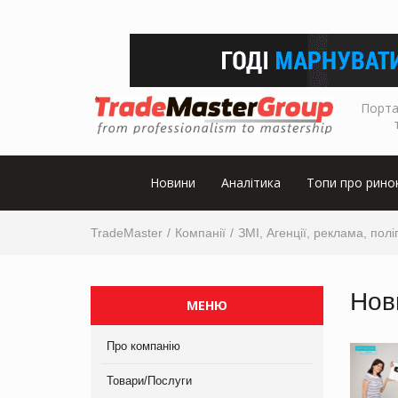
Порта
Новини
Аналітика
Топи про рино
TradeMaster
Компанії
ЗМІ, Агенції, реклама, полі
Нов
МЕНЮ
Про компанію
Товари/Послуги