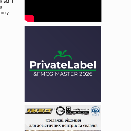
ільм" і
ув
опку