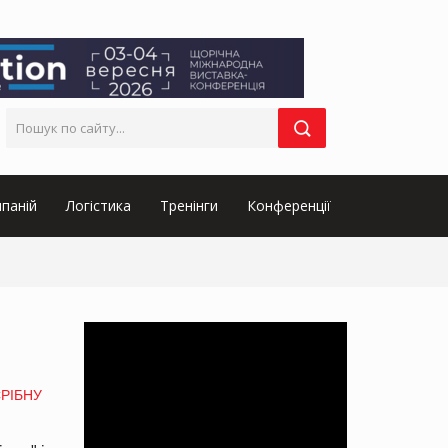
паній
Логістика
Тренінги
Конференції
СРІБНУ
я