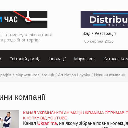
Вхід
Реєстрація
л топ-менеджерів оптової
та роздрібної торгівлі
06 серпня 2026
к
Світовий досвід
Інновації
Маркетинг
Каталог Ком
графія
Маркетингові агенції
Art Nation Loyalty
Новини компанії
ини компанії
КАНАЛ УКРАЇНСЬКОЇ АНІМАЦІЇ UKRANIMA ОТРИМАВ 
КНОПКУ ВІД YOUTUBE
Канал
Ukranima
, на якому зібрана повна колекці