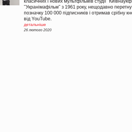
класичних і нових мультфільмів студії "Київнаукф
"Укранімафільм" з 1961 року, нещодавно перетн
позначку 100 000 підписників і отримав срібну кн
від YouTube.
детальніше
26 лютого 2020