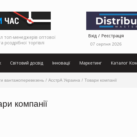
Вхід
Реєстрація
л топ-менеджерів оптової
та роздрібної торгівлі
07 серпня 2026
к
Світовий досвід
Інновації
Маркетинг
Каталог Ком
ги вантажоперевезень
АсстрА Украина
Товари компанії
ари компанії