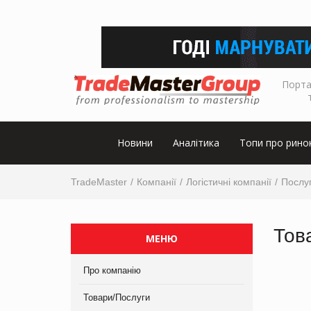
Порта
Новини
Аналітика
Топи про рино
TradeMaster
Компанії
Логістичні компанії
Послу
Тов
МЕНЮ
Про компанію
Товари/Послуги