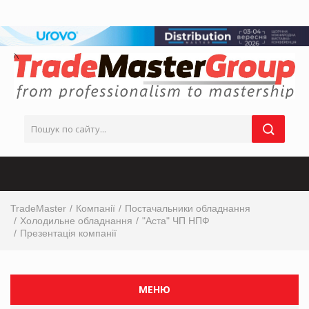
TradeMaster
Компанії
Постачальники обладнання
Холодильне обладнання
"Аста" ЧП НПФ
Презентація компанії
МЕНЮ