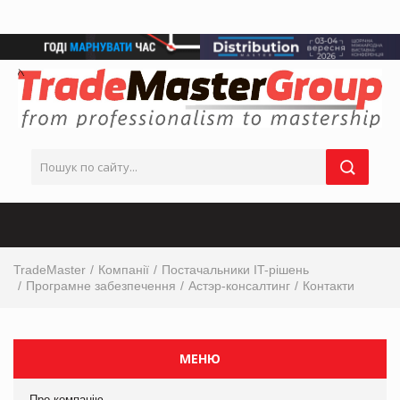
TradeMaster
Компанії
Постачальники IT-рішень
Програмне забезпечення
Астэр-консалтинг
Контакти
МЕНЮ
Про компанію