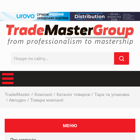
TradeMaster
Компанії
Каталог товаров
Тара та упаковка
Автоден
Товари компанії
МЕНЮ
Про компанію