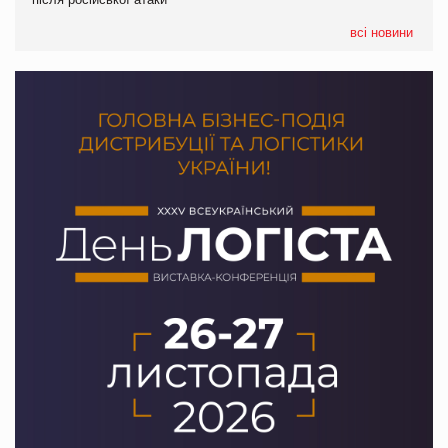
05.08.2026
Сергій Лісунов про заморожені хлібобулочні вироби на
всі новини
PrivateLabel&FMCG Master 2026