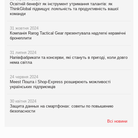
Освітній бенефіт як інструмент утримання талантів: як
ThinkGlobal підвищує лояльність та продуктивність вашої
команди
31 жовтня 2024
Компанія Rarog Tactical Gear презентувала надлегкі керамічні
бронеплити
31 липня 2024
Напівфабрикати та консерви, які стануть в пригоді, коли довго
нема світла
24 червня 2024
Meest Пошта і Shop-Express розширюють можливості
українських підприємців
30 квітня 2024
Защита данных на смартфонах: советы по повышению
безопасности
Всі новини