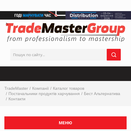
TradeMaster
Компанії
Каталог товаров
Постачальники продуктів харчування
Бест Альтернатива
Контакти
МЕНЮ