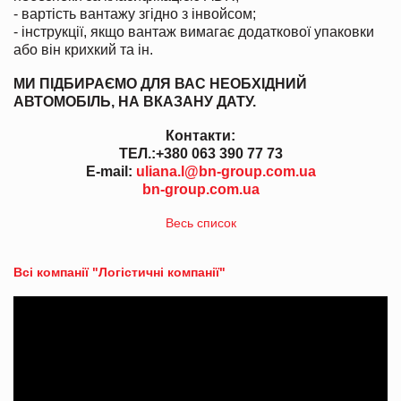
- вартість вантажу згідно з інвойсом;
- інструкції, якщо вантаж вимагає додаткової упаковки
або він крихкий та ін.
МИ ПІДБИРАЄМО ДЛЯ ВАС НЕОБХІДНИЙ
АВТОМОБІЛЬ, НА ВКАЗАНУ ДАТУ.
Контакти:
ТЕЛ.:
+380 063 390 77 73
E-mail:
uliana.l@bn-group.com.ua
bn-group.com.ua
Весь список
Всі компанії "Логістичні компанії"