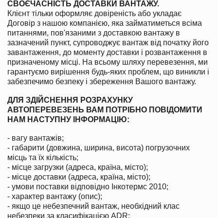
СВОЄЧАСНІСТЬ ДОСТАВКИ ВАНТАЖУ.
Клієнт тільки оформляє довіреність або укладає
Договір з нашою компанією, яка займатиметься всіма
питаннями, пов'язаними з доставкою вантажу в
зазначений пункт, супроводжує вантаж від початку його
завантаження, до моменту доставки і розвантаження в
призначеному місці. На всьому шляху перевезення, ми
гарантуємо вирішення будь-яких проблем, що виникли і
забезпечимо безпеку і збереження Вашого вантажу.
ДЛЯ ЗДІЙСНЕННЯ РОЗРАХУНКУ
АВТОПЕРЕВЕЗЕНЬ ВАМ ПОТРІБНО ПОВІДОМИТИ
НАМ НАСТУПНУ ІНФОРМАЦІЮ:
- вагу вантажів;
- габарити (довжина, ширина, висота) погрузочних
місць та їх кількість;
- місце загрузки (адреса, країна, місто);
- місце доставки (адреса, країна, місто);
- умови поставки відповідно Інкотермс 2010;
- характер вантажу (опис);
- якщо це небезпечний вантаж, необхідний клас
небезпеки за класифікацією ADR;