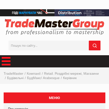
TradeMaster
Компанії
Retail. Роздрібні мережі, Магазини
Будівельні
БудМакс/ Arabesque
Керівник
МЕНЮ
Про компанію