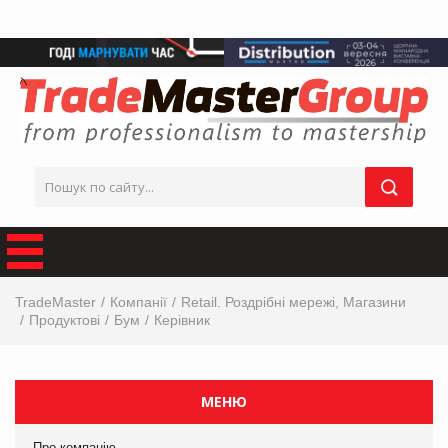
TradeMaster
Компанії
Retail. Роздрібні мережі, Магазини
Продуктові
Бум
Керівник
МЕНЮ
Про компанію