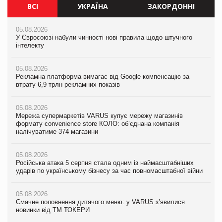
ВСІ
УКРАЇНА
ЗАКОРДОННІ
05.08.2026
05.08.2026
05.08.2026
У Євросоюзі набули чинності нові правила щодо штучного
Мережа супермаркетів VARUS купує мережу магазинів
У Євросоюзі набули чинності нові правила щодо штучного
інтелекту
формату convenience store КОЛО: об’єднана компанія
інтелекту
налічуватиме 374 магазини
05.08.2026
05.08.2026
Рекламна платформа вимагає від Google компенсацію за
05.08.2026
Рекламна платформа вимагає від Google компенсацію за
втрату 6,9 трлн рекламних показів
Російська атака 5 серпня стала одним із наймасштабніших
втрату 6,9 трлн рекламних показів
ударів по українському бізнесу за час повномасштабної війни
05.08.2026
05.08.2026
Мережа супермаркетів VARUS купує мережу магазинів
05.08.2026
Adidas витратила понад $1 млрд на маркетинг за квартал
формату convenience store КОЛО: об’єднана компанія
Смачне поповнення дитячого меню: у VARUS з’явилися
налічуватиме 374 магазини
новинки від ТМ ТОКЕРИ
05.08.2026
Amazon звинуватили у недостовірній рекламі екологічних
05.08.2026
05.08.2026
продуктів
Російська атака 5 серпня стала одним із наймасштабніших
Сергій Лісунов про заморожені хлібобулочні вироби на
ударів по українському бізнесу за час повномасштабної війни
PrivateLabel&FMCG Master 2026
05.08.2026
AstraZeneca обговорює найбільшу угоду десятиліття
05.08.2026
04.08.2026
Смачне поповнення дитячого меню: у VARUS з’явилися
Через атаку РФ у Дніпрі пошкоджено склад шоколаду
новинки від ТМ ТОКЕРИ
Millennium