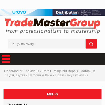
TradeMaster
Компанії
Retail. Роздрібні мережі, Магазини
Одяг, взуття
Camomilla Italia
Презентація компанії
МЕНЮ
Про компанію