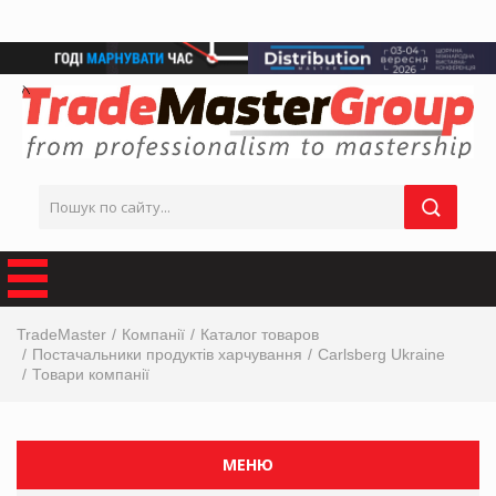
TradeMaster
Компанії
Каталог товаров
Постачальники продуктів харчування
Carlsberg Ukraine
Товари компанії
МЕНЮ