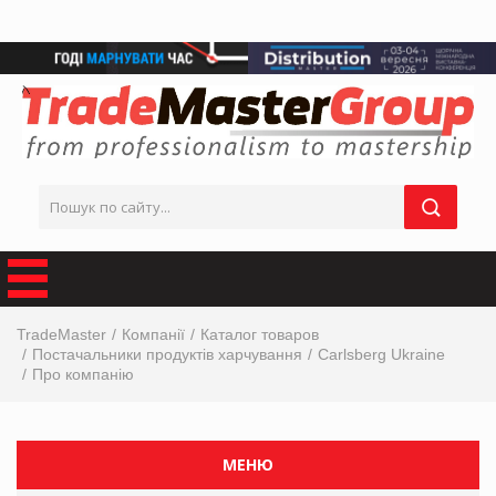
TradeMaster
Компанії
Каталог товаров
Постачальники продуктів харчування
Carlsberg Ukraine
Про компанію
МЕНЮ