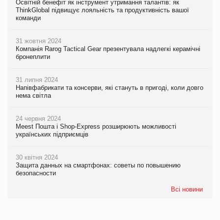
Освітній бенефіт як інструмент утримання талантів: як
ThinkGlobal підвищує лояльність та продуктивність вашої
команди
31 жовтня 2024
Компанія Rarog Tactical Gear презентувала надлегкі керамічні
бронеплити
31 липня 2024
Напівфабрикати та консерви, які стануть в пригоді, коли довго
нема світла
24 червня 2024
Meest Пошта і Shop-Express розширюють можливості
українських підприємців
30 квітня 2024
Защита данных на смартфонах: советы по повышению
безопасности
Всі новини