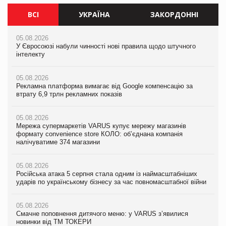
ВСІ
УКРАЇНА
ЗАКОРДОННІ
05.08.2026
05.08.2026
05.08.2026
У Євросоюзі набули чинності нові правила щодо штучного
Мережа супермаркетів VARUS купує мережу магазинів
У Євросоюзі набули чинності нові правила щодо штучного
інтелекту
формату convenience store КОЛО: об’єднана компанія
інтелекту
налічуватиме 374 магазини
05.08.2026
05.08.2026
Рекламна платформа вимагає від Google компенсацію за
05.08.2026
Рекламна платформа вимагає від Google компенсацію за
втрату 6,9 трлн рекламних показів
Російська атака 5 серпня стала одним із наймасштабніших
втрату 6,9 трлн рекламних показів
ударів по українському бізнесу за час повномасштабної війни
05.08.2026
05.08.2026
Мережа супермаркетів VARUS купує мережу магазинів
05.08.2026
Adidas витратила понад $1 млрд на маркетинг за квартал
формату convenience store КОЛО: об’єднана компанія
Смачне поповнення дитячого меню: у VARUS з’явилися
налічуватиме 374 магазини
новинки від ТМ ТОКЕРИ
05.08.2026
Amazon звинуватили у недостовірній рекламі екологічних
05.08.2026
05.08.2026
продуктів
Російська атака 5 серпня стала одним із наймасштабніших
Сергій Лісунов про заморожені хлібобулочні вироби на
ударів по українському бізнесу за час повномасштабної війни
PrivateLabel&FMCG Master 2026
05.08.2026
AstraZeneca обговорює найбільшу угоду десятиліття
05.08.2026
04.08.2026
Смачне поповнення дитячого меню: у VARUS з’явилися
Через атаку РФ у Дніпрі пошкоджено склад шоколаду
новинки від ТМ ТОКЕРИ
Millennium