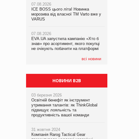
07.08.2026
ICE BOSS цього літа! Новинка
06.08.2026
07.08.2026
морозива від власної ТМ Varto вже у
Смачна новинка для хвостатих: у
Франція заборонила рекламні дзвінки
VARUS
VARUS з’явилися паучі Varto Paw
без згоди клієнтів
expert від власної ТМ Varto!
07.08.2026
EVA.UA запустила кампанію «Хто б
05.08.2026
знав» про асортимент, якого покупці
Мережа супермаркетів VARUS купує
не очікують побачити на платформі
мережу магазинів формату
convenience store КОЛО: об’єднана
компанія налічуватиме 374 магазини
всі новини
НОВИНИ B2B
03 березня 2026
Освітній бенефіт як інструмент
утримання талантів: як ThinkGlobal
підвищує лояльність та
продуктивність вашої команди
31 жовтня 2024
Компанія Rarog Tactical Gear