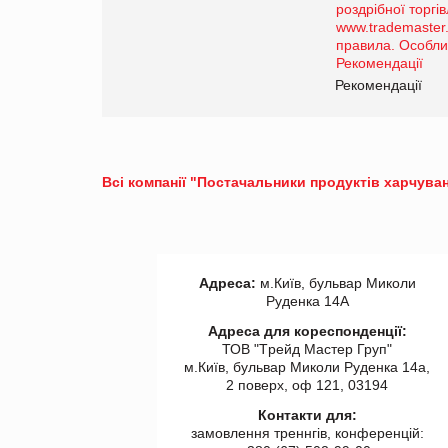
порталі оптової та
роздрібної торгівлі
www.trademaster.ua.
правила. Особливості.
ії
Рекомендації
Всі компанії "Постачальники продуктів харчуван
Адреса:
м.Київ, бульвар Миколи
Руденка 14А
Адреса для кореспонденції:
ТОВ "Tрейд Мастер Груп"
м.Київ, бульвар Миколи Руденка 14а,
2 поверх, оф 121, 03194
Контакти для:
замовлення треннгів, конференцій: