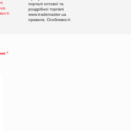
порталі оптової та
роздрібної торгівлі
www.trademaster.ua.
правила. Особливості.
Рекомендації
ня "