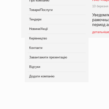
Про компанію
10 березня
Товари/Послуги
Уведомл
Тендери
рамочных
период а
Новини/Акції
детальніш
Керівництво
Контакти
Завантажити презентацію
Відгуки
Додати компанію