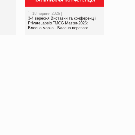
порталі оптової та
роздрібної торгівлі
18 червня 2026 |
www.trademaster.ua.
3-4 вересня Виставки та конференції
правила. Особливості.
PrivateLabel&FMCG Master-2026:
Власна марка - Власна перевага