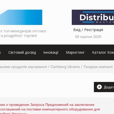
Вхід
Реєстрація
л топ-менеджерів оптової
та роздрібної торгівлі
08 серпня 2026
к
Світовий досвід
Інновації
Маркетинг
Каталог Ком
ьники продуктів харчування
Carlsberg Ukraine
Тендери компанії
Додат
ие о проведении Запроса Предложений на заключение
соглашений на поставки компьютерного оборудования для
лсберг Украина»