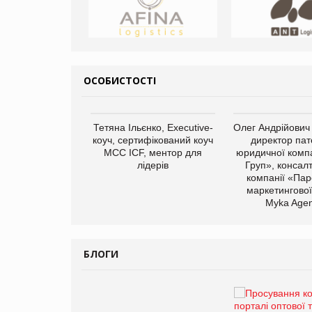
ОСОБИСТОСТІ
арас Ігорович,
Тетяна Ільєнко, Executive-
Олег Андрійович
иробництва ТОВ
коуч, сертифікований коуч
директор пат
Герчак"
МСС ICF, ментор для
юридичної компа
лідерів
Груп», консал
компанії «Пар
маркетингової
Myka Agen
БЛОГИ
Брагина Людмила
Просування компанії на