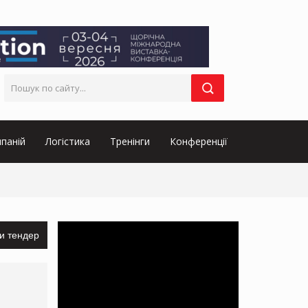
паній
Логістика
Тренінги
Конференції
и тендер