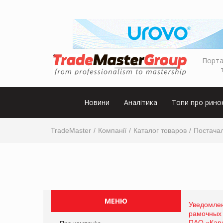
Порта
Новини
Аналітика
Топи про рино
TradeMaster
Компанії
Каталог товаров
Постачал
МЕНЮ
Уведомлен
рамочных 
ПАО «Кар