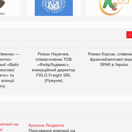
 Івченко —
Роман Наумчев,
Роман Корсак, співвла
ентно-
співзасновник ТОВ
франчайзингової мер
нії «Вайз
«ФейрЛоджикс»,
SPAR в Україні
тингової
комерційний директор
ето» та
FRLG Freight SRL
 агенції
(Румунія)
cy.
Брагина Людмила
Просування компанії на