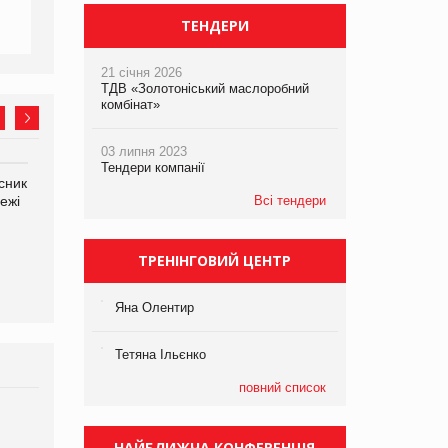
ТЕНДЕРИ
21 січня 2026
ТДВ «Золотоніський маслоробний
комбінат»
03 липня 2023
Тендери компанії
сник
Олексій Логачов-Михайлов
Яна Сараніна, директор
ежі
Файно маркет Директор
Всі тендери
компанії «УкраМарин»
департаменту з
виробництва
ТРЕНІНГОВИЙ ЦЕНТР
Яна Олентир
Тетяна Ільєнко
повний список
Брагина Людмила
Просування компанії на
НАЙБЛИЖЧА КОНФЕРЕНЦІЯ